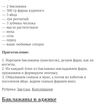
— 2 баклажана
— 500 гр фарша куриного
— 3 яйца
— лук репчатый
— 3 зубчика чеснока
— масло растительное
— мука
— соль
— перец
— ваши любимые специи
Приготовление:
1. Нарезаем баклажаны (наискосок), делаем фарш, как на
котлеты.
2. На каждый блин из баклажана накладываем фарш,
прижимаем и формируем лепешку.
3. Обваливаем сначала в муке, а потом во взбитом и
посоленом яйце, жарим сначала фаршем вниз.
Рубрика:
Закуски
,
Консервация
Баклажаны в аджике