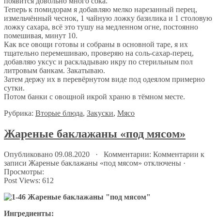
появится довольно много сока.
Теперь к помидорам я добавляю мелко нарезанный перец,
измельчённый чеснок, 1 чайную ложку базилика и 1 столовую
ложку сахара, всё это тушу на медленном огне, постоянно
помешивая, минут 10.
Как все овощи готовы и собраны в основной таре, я их
тщательно перемешиваю, проверяю на соль-сахар-перец,
добавляю уксус и раскладываю икру по стерильным пол
литровым банкам. Закатываю.
Затем держу их в перевёрнутом виде под одеялом примерно
сутки.
Потом банки с овощной икрой храню в тёмном месте.
Рубрика:
Вторые блюда
,
Закуски
,
Мясо
Жареные баклажаны «под мясом»
Опубликовано 09.08.2020 · Комментарии:
Комментарии
к
записи Жареные баклажаны «под мясом»
отключены
·
Просмотры:
Post Views:
612
Ингредиенты: