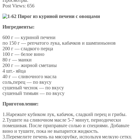
Просмотры:
Post Views:
656
Ингредиенты:
600 г — куриной печени
по 150 г — репчатого лука, кабачков и шампиньонов
200 г — сладкого перца
100 г — белое вино
80 г — манки
200 г — жирной сметаны
4 шт.- яйца
40 г — сливочного масла
соль,перец — по вкусу
сушеный чеснок — по вкусу
сушеный тимьян — по вкусу
Приготовление:
1.Нарежьте кубиком лук, кабачок, сладкий перец и грибы.
2.Тушите на сливочном масле 5-7 минут, периодически
помешивая. После приправьте солью и специями. Добавьте
вино и тушите, пока не выпарится жидкость.
3.Перемелите печень на мясорубке, используя мелкую сетку.