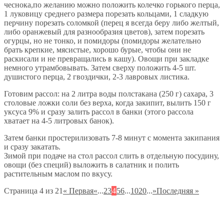
чеснока,по желанию можно положить колечко горького перца,
1 луковицу среднего размера порезать кольцами, 1 сладкую
перчину порезать соломкой (перец я всегда беру либо желтый,
либо оранжевый для разнообразия цветов), затем порезать
огурцы, но не тонко, и помидоры (помидоры желательно
брать крепкие, мясистые, хорошо бурые, чтобы они не
раскисали и не превращались в кашу). Овощи при закладке
немного утрамбовывать. Затем сверху положить 4-5 шт.
душистого перца, 2 гвоздички, 2-3 лавровых листика.
Готовим рассол: на 2 литра воды полстакана (250 г) сахара, 3
столовые ложки соли без верха, когда закипит, вылить 150 г
уксуса 9% и сразу залить рассол в банки (этого рассола
хватает на 4-5 литровых банок).
Затем банки простерилизовать 7-8 минут с момента закипания
и сразу закатать.
Зимой при подаче на стол рассол слить в отдельную посудину,
овощи (без специй) выложить в салатник и полить
растительным маслом по вкусу.
Страница 4 из 21
« Первая
«
...
2
3
4
5
6
...
10
20
...
»
Последняя »