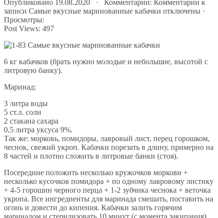
Опубликовано 19.08.2020 · Комментарии:
Комментарии
к
записи Самые вкусные маринованные кабачки
отключены
·
Просмотры:
Post Views:
497
6 кг кабачков (брать нужно молодые и небольшие, высотой с
литровую банку).
Маринад:
3 литра воды
5 ст.л. соли
2 стакана сахара
0,5 литра уксуса 9%.
Так же: морковь, помидоры, лавровый лист, перец горошком,
чеснок, свежий укроп. Кабачки порезать в длину, примерно на
8 частей и плотно сложить в литровые банки (стоя).
Посередине положить несколько кружочков моркови +
несколько кусочков помидора + по одному лавровому листику
+ 4-5 горошин черного перца + 1-2 зубчика чеснока + веточка
укропа. Все ингредиенты для маринада смешать, поставить на
огонь и довести до кипения. Кабачки залить горячим
маринадом и стерилизовать 10 минут (с момента закипания).