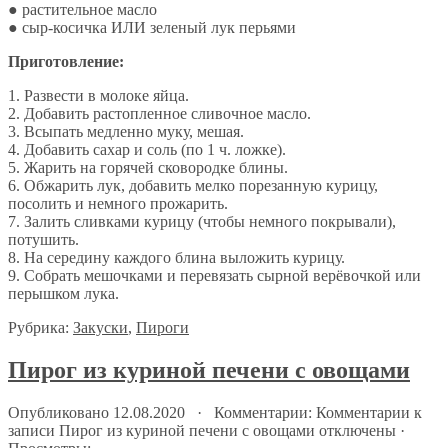
● растительное масло
● сыр-косичка ИЛИ зеленый лук перьями
Приготовление:
1. Развести в молоке яйца.
2. Добавить растопленное сливочное масло.
3. Всыпать медленно муку, мешая.
4. Добавить сахар и соль (по 1 ч. ложке).
5. Жарить на горячей сковородке блины.
6. Обжарить лук, добавить мелко порезанную курицу,
посолить и немного прожарить.
7. Залить сливками курицу (чтобы немного покрывали),
потушить.
8. На середину каждого блина выложить курицу.
9. Собрать мешочками и перевязать сырной верёвочкой или
перышком лука.
Рубрика:
Закуски
,
Пироги
Пирог из куриной печени с овощами
Опубликовано 12.08.2020 · Комментарии:
Комментарии
к
записи Пирог из куриной печени с овощами
отключены
·