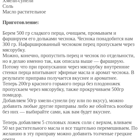
Хмели-сунели
Соль
Масло растительное
Приготовление:
Берем 500 гр сладкого перца, очищаем, промываем и
фаршируем его дольками чеснока. Чеснока понадобится нам
300 гр. Нафаршированный чесноком перец пропускаем через
мясорубку.
Можно, конечно, пропустить перец и чеснок по отдельности,
но я делаю именно так, как описала выше — фарширую.
Потому что при пропускании через мясорубку внутренние
стенки перца впитывают эфирные масла и аромат чеснока. В
результате приправа получается вкуснее и ароматнее.
Теперь 200гр красного горького перца без плодоножек
пропускаем через мясорубку, также прокручиваем 500гр
помидор.
Добавляем 50гр хмели-сунели (ну или по вкусу), можно
добавить любые другие приправы либо же обойтись вообще
без них — выбирайте сами, как вам будет вкуснее.
Теперь добавляем 5 столовых ложек соли с верхом, вливаем
50 мл растительного масла и все тщательно перемешиваем. По
желанию в эту приправу можно добавить толченые грецкие
орехи.