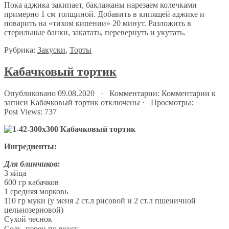
Пока аджика закипает, баклажаны нарезаем колечками
примерно 1 см толщиной. Добавить в кипящей аджике и
поварить на «тихом кипении» 20 минут. Разложить в
стерильные банки, закатать, перeвернуть и укутать.
Рубрика:
Закуски
,
Торты
Кабачковый тортик
Опубликовано 09.08.2020 · Комментарии:
Комментарии
к
записи Кабачковый тортик
отключены
· Просмотры:
Post Views:
737
Ингредиенты:
Для блинчиков:
3 яйца
600 гр кабачков
1 средняя морковь
110 гр муки (у меня 2 ст.л рисовой и 2 ст.л пшеничной
цельнозерновой)
Сухой чеснок
Соль, перец по вкусу⠀