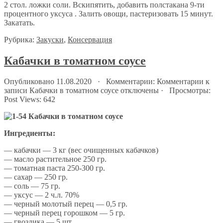
2 стол. ложки соли. Вскипятить, добавить полстакана 9-ти
процентного уксуса . Залить овощи, пастеризовать 15 минут.
Закатать.
Рубрика:
Закуски
,
Консервация
Кабачки в томатном соусе
Опубликовано 11.08.2020 · Комментарии:
Комментарии
к
записи Кабачки в томатном соусе
отключены
· Просмотры:
Post Views:
642
Ингредиенты:
— кабачки — 3 кг (вес очищенных кабачков)
— масло растительное 250 гр.
— томатная паста 250-300 гр.
— сахар — 250 гр.
— соль — 75 гр.
— уксус — 2 ч.л. 70%
— черный молотый перец — 0,5 гр.
— черный перец горошком — 5 гр.
— гвоздика — 5 шт.