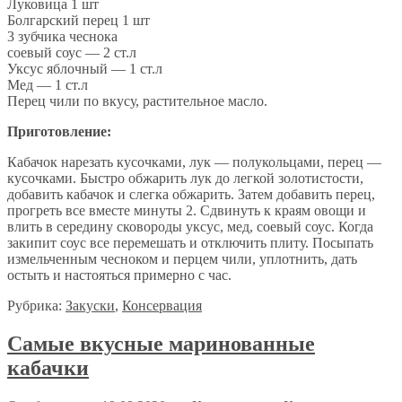
Луковица 1 шт
Болгарский перец 1 шт
3 зубчика чеснока
соевый соус — 2 ст.л
Уксус яблочный — 1 ст.л
Мед — 1 ст.л
Перец чили по вкусу, растительное масло.
Приготовление:
Кабачок нарезать кусочками, лук — полукольцами, перец —
кусочками. Быстро обжарить лук до легкой золотистости,
добавить кабачок и слегка обжарить. Затем добавить перец,
прогреть все вместе минуты 2. Сдвинуть к краям овощи и
влить в середину сковороды уксус, мед, соевый соус. Когда
закипит соус все перемешать и отключить плиту. Посыпать
измельченным чесноком и перцем чили, уплотнить, дать
остыть и настояться примерно с час.
Рубрика:
Закуски
,
Консервация
Самые вкусные маринованные
кабачки