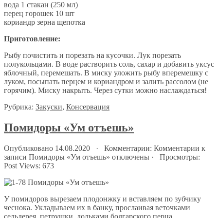
вода 1 стакан (250 мл)
перец горошек 10 шт
кориандр зерна щепотка
Приготовление:
Рыбу почистить и порезать на кусочки. Лук порезать
полукольцами. В воде растворить соль, сахар и добавить уксус
яблочный, перемешать. В миску уложить рыбу вперемешку с
луком, посыпать перцем и кориандром и залить рассолом (не
горячим). Миску накрыть. Через сутки можно наслаждаться!
Рубрика:
Закуски
,
Консервация
Помидоры «Ум отъешь»
Опубликовано 14.08.2020 · Комментарии:
Комментарии
к
записи Помидоры «Ум отъешь»
отключены
· Просмотры:
Post Views:
673
У помидоров вырезаем плодонжку и вставляем по зубчику
чеснока. Укладываем их в банку, прослаивая веточками
сельдерея, петрушки, дольками болгарского перца.