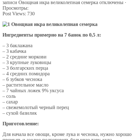
записи Овощная икра великолепная семерка
отключены
·
Просмотры:
Post Views:
730
Ингредиенты примерно на 7 банок по 0,5 л:
– 3 баклажана
– 3 кабачка
– 2 средние моркови
– 3 крупные луковицы
– 3 болгарских перца
– 4 средних помидора
– 6 зубков чеснока
– растительное масло
– 7 чайных ложек 9% уксуса
– соль
– сахар
– свежемолотый черный перец
– сухой базилик
Приготовление:
Для начала все овощи, кроме лука и чеснока, нужно хорошо
промыть и заодно подготовить большую тару, куда