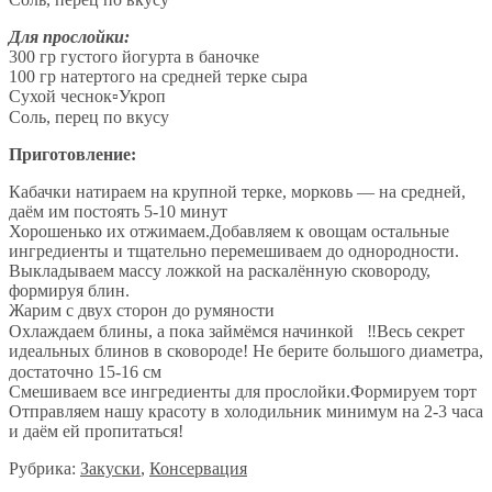
Для прослойки:
300 гр густого йогурта в баночке
100 гр натертого на средней терке сыра
Сухой чеснок▫Укроп
Соль, перец по вкусу⠀⠀
Приготовление:
Кабачки натираем на крупной терке, морковь — на средней,
даём им постоять 5-10 минут
Хорошенько их отжимаем.Добавляем к овощам остальные
ингредиенты и тщательно перемешиваем до однородности.
Выкладываем массу ложкой на раскалённую сковороду,
формируя блин.
Жарим с двух сторон до румяности
Охлаждаем блины, а пока займёмся начинкой⠀‼Весь секрет
идеальных блинов в сковороде! Не берите большого диаметра,
достаточно 15-16 см⠀
Смешиваем все ингредиенты для прослойки.Формируем торт
Отправляем нашу красоту в холодильник минимум на 2-3 часа
и даём ей пропитаться!
Рубрика:
Закуски
,
Консервация