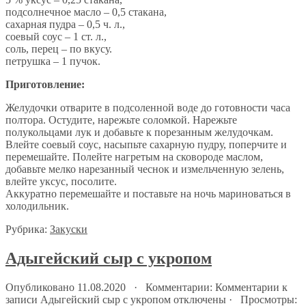
подсолнечное масло – 0,5 стакана,
сахарная пудра – 0,5 ч. л.,
соевый соус – 1 ст. л.,
соль, перец – по вкусу.
петрушка – 1 пучок.
Приготовление:
Желудочки отварите в подсоленной воде до готовности часа
полтора. Остудите, нарежьте соломкой. Нарежьте
полукольцами лук и добавьте к порезанным желудочкам.
Влейте соевый соус, насыпьте сахарную пудру, поперчите и
перемешайте. Полейте нагретым на сковороде маслом,
добавьте мелко нарезанный чеснок и измельченную зелень,
влейте уксус, посолите.
Аккуратно перемешайте и поставьте на ночь мариноваться в
холодильник.
Рубрика:
Закуски
Адыгейский сыр с укропом
Опубликовано 11.08.2020 · Комментарии:
Комментарии
к
записи Адыгейский сыр с укропом
отключены
· Просмотры: