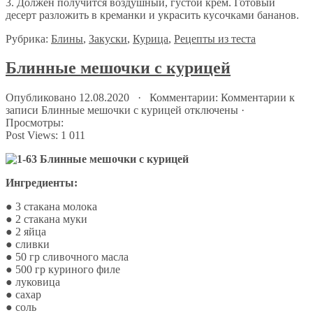
3. Должен получится воздушный, густой крем. Готовый
десерт разложить в креманки и украсить кусочками бананов.
Рубрика:
Блины
,
Закуски
,
Курица
,
Рецепты из теста
Блинные мешочки с курицей
Опубликовано 12.08.2020 · Комментарии:
Комментарии
к
записи Блинные мешочки с курицей
отключены
·
Просмотры:
Post Views:
1 011
Ингредиенты:
● 3 стакана молока
● 2 стакана муки
● 2 яйца
● сливки
● 50 гр сливочного масла
● 500 гр куриного филе
● луковица
● сахар
● соль