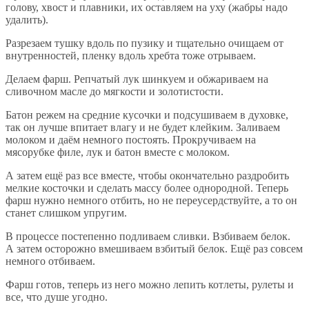
голову, хвост и плавники, их оставляем на уху (жабры надо
удалить).
Разрезаем тушку вдоль по пузику и тщательно очищаем от
внутренностей, пленку вдоль хребта тоже отрываем.
Делаем фарш. Репчатый лук шинкуем и обжариваем на
сливочном масле до мягкости и золотистости.
Батон режем на средние кусочки и подсушиваем в духовке,
так он лучше впитает влагу и не будет клейким. Заливаем
молоком и даём немного постоять. Прокручиваем на
мясорубке филе, лук и батон вместе с молоком.
А затем ещё раз все вместе, чтобы окончательно раздробить
мелкие косточки и сделать массу более однородной. Теперь
фарш нужно немного отбить, но не переусердствуйте, а то он
станет слишком упругим.
В процессе постепенно подливаем сливки. Взбиваем белок.
А затем осторожно вмешиваем взбитый белок. Ещё раз совсем
немного отбиваем.
Фарш готов, теперь из него можно лепить котлеты, рулеты и
все, что душе угодно.