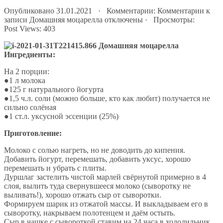
Опубликовано 31.01.2021 · Комментарии:
Комментарии
к
записи Домашняя моцарелла
отключены
· Просмотры:
Post Views:
403
Ингредиенты:
На 2 порции:
●1 л молока
●125 г натурального йогурта
●1,5 ч.л. соли (можно больше, кто как любит) получается не
сильно солёная
●1 ст.л. уксусной эссенции (25%)
Приготовление:
Молоко с солью нагреть, но не доводить до кипения.
Добавить йогурт, перемешать, добавить уксус, хорошо
перемешать и убрать с плиты.
Дуршлаг застелить чистой марлей свёрнутой примерно в 4
слоя, вылить туда свернувшееся молоко (сыворотку не
выливать!), хорошо отжать сыр от сыворотки.
Формируем шарик из отжатой массы. И выкладываем его в
сыворотку, накрываем полотенцем и даём остыть.
Сыр в чашке с сывороткой ставим на 24 часа в холодильник,