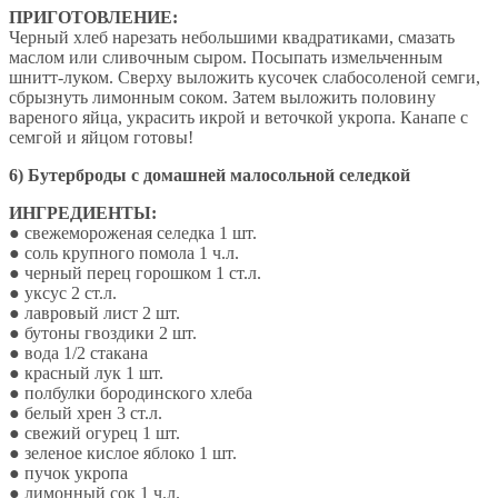
ПРИГОТОВЛЕНИЕ:
Черный хлеб нарезать небольшими квадратиками, смазать
маслом или сливочным сыром. Посыпать измельченным
шнитт-луком. Сверху выложить кусочек слабосоленой семги,
сбрызнуть лимонным соком. Затем выложить половину
вареного яйца, украсить икрой и веточкой укропа. Канапе с
семгой и яйцом готовы!
6) Бутерброды с домашней малосольной селедкой
ИНГРЕДИЕНТЫ:
● свежемороженая селедка 1 шт.
● соль крупного помола 1 ч.л.
● черный перец горошком 1 ст.л.
● уксус 2 ст.л.
● лавровый лист 2 шт.
● бутоны гвоздики 2 шт.
● вода 1/2 стакана
● красный лук 1 шт.
● полбулки бородинского хлеба
● белый хрен 3 ст.л.
● свежий огурец 1 шт.
● зеленое кислое яблоко 1 шт.
● пучок укропа
● лимонный сок 1 ч.л.