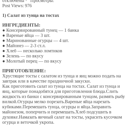
отключены
· Просмотры:
Post Views:
976
1) Салат из тунца на тостах
ИНГРЕДИЕНТЫ:
● Консервированный тунец — 1 банка
● Вареные яйца — 3 шт.
● Маринованные огурцы — 4 шт.
● Майонез — 2-3 ст.л.
● Хлеб — несколько ломтиков
● Зелень — по вкусу
● Молотый перец — по вкусу
ПРИГОТОВЛЕНИЕ:
Хрустящие тосты с салатом из тунца и яиц можно подать на
завтрак или в качестве праздничной закуски.
Как приготовить салат из тунца на тостах. Салат из тунца и
яиц, которые понадобятся для приготовления блюда.Слить
жидкость из банки с консервированным тунцом, размять рыбу
вилкой.Огурцы мелко порезать.Вареные яйца нарезать
кубиками.Перемешать тунца, огурцы и яйца.Заправить
майонезом, поперчить и перемешать.Хлеб подсушить в
духовке.Намазать яичный салат на тосты, украсить кусочком
огурца и веточкой укропа.