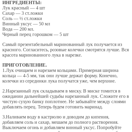
ИНГРЕДИЕНТЫ:
Лук красный — 4 шт
Сахар — 3 ст.ложки
Соль — ½ ст.ложки
Винный уксус — 50 мл
Вода — 200 мл.
Черный перец горошком — 5 шт
Самый презентабельный маринованный лук получается из
красного. Согласитесь, розовые колечки смотрятся лучше. Вся
красота маринованного лука в нарезке.
ПРИГОТОВЛЕНИЕ.
1.Лук очищаем и нарезаем кольцами. Примерная ширина
кольца — 4-5 мм, так они лучше держат форму. Конечно,
колечки из серединки лука получатся уже, чем верхние.
2.Нарезанный лук складываем в миску. В миске томится в
ожидании дальнейшей судьбы нарезанный лук. Сложите его в
чистую сухую банку поплотнее. Не забывайте между слоями
добавлять перец. Теперь будем готовить маринад.
3.Наливаем воду в кастрюлю и доводим до кипения,
добавляем соль и сахар, мешаем до полного растворения.
Выключаем огонь и добавляем винный уксус. Попробуйте