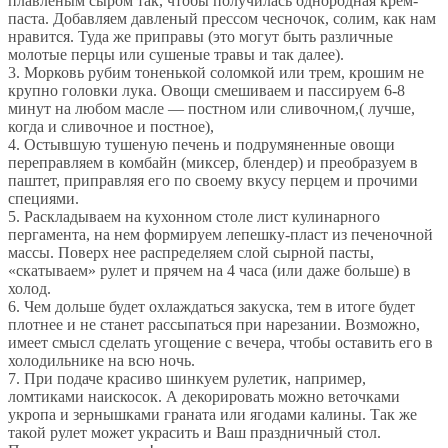
плавленым сыром так, чтобы получилась однородная крем-
паста. Добавляем давленый прессом чесночок, солим, как нам
нравится. Туда же приправы (это могут быть различные
молотые перцы или сушеные травы и так далее).
3. Морковь рубим тоненькой соломкой или трем, крошим не
крупно головки лука. Овощи смешиваем и пассируем 6-8
минут на любом масле — постном или сливочном,( лучше,
когда и сливочное и постное),
4. Остывшую тушеную печень и подрумяненные овощи
переправляем в комбайн (миксер, блендер) и преобразуем в
паштет, приправляя его по своему вкусу перцем и прочими
специями.
5. Раскладываем на кухонном столе лист кулинарного
пергамента, на нем формируем лепешку-пласт из печеночной
массы. Поверх нее распределяем слой сырной пасты,
«скатываем» рулет и прячем на 4 часа (или даже больше) в
холод.
6. Чем дольше будет охлаждаться закуска, тем в итоге будет
плотнее и не станет рассыпаться при нарезании. Возможно,
имеет смысл сделать угощение с вечера, чтобы оставить его в
холодильнике на всю ночь.
7. При подаче красиво шинкуем рулетик, например,
ломтиками наискосок. А декорировать можно веточками
укропа и зернышками граната или ягодами калины. Так же
такой рулет может украсить и Ваш праздничный стол.