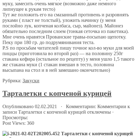
муку, замесить очень мягкое (возможно даже немного
липнущее к рукам тесто)
Тут же положить его на смазанный противень и разровнять
руками ( пласт не толстый), уложить начинку (у меня
послойно лук, копченая колбаса, сыр, майонез). Майонез
обязательно последним слоем (тонкая сеточка из пакетика).
Мне очень нравятся Прованские травы-посыпаю щепотку.
Пеку при 180 гр. до подрумянивания теста.
P.S по просьбам читателей пишу точное кол-во муки для моей
пиццы (приготовила во второй раз) — на половину 250г
стакана кефира (остальное по рецепту) у меня ушло 1,5 такого
же стакана муки (1 стакан вмешан в тесто, половина
высыпана на стол и в ней замешано окончательно)
Рубрика:
Закуски
Тарталетки с копченой курицей
Опубликовано 02.02.2021 · Комментарии:
Комментарии
к
записи Тарталетки с копченой курицей
отключены
·
Просмотры:
Post Views:
360