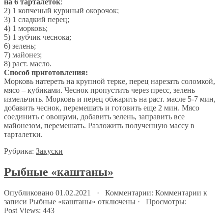
на 6 тарталеток
:
2) 1 копченый куриный окорочок;
3) 1 сладкий перец;
4) 1 морковь;
5) 1 зубчик чеснока;
6) зелень;
7) майонез;
8) раст. масло.
Способ приготовления:
Морковь натереть на крупной терке, перец нарезать соломкой,
мясо – кубиками. Чеснок пропустить через пресс, зелень
измельчить. Морковь и перец обжарить на раст. масле 5-7 мин,
добавить чеснок, перемешать и готовить еще 2 мин. Мясо
соединить с овощами, добавить зелень, заправить все
майонезом, перемешать. Разложить полученную массу в
тарталетки.
Рубрика:
Закуски
Рыбные «каштаны»
Опубликовано 01.02.2021 · Комментарии:
Комментарии
к
записи Рыбные «каштаны»
отключены
· Просмотры:
Post Views:
443