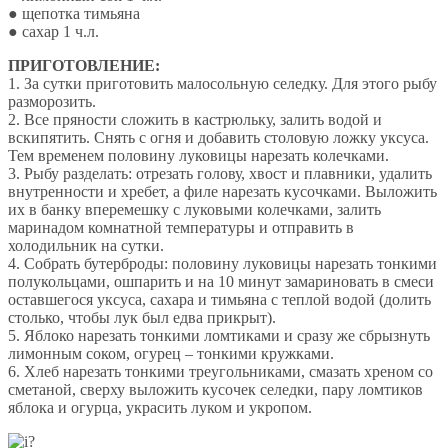
● щепотка тимьяна
● сахар 1 ч.л.
ПРИГОТОВЛЕНИЕ:
1. За сутки приготовить малосольную селедку. Для этого рыбу
разморозить.
2. Все пряности сложить в кастрюльку, залить водой и
вскипятить. Снять с огня и добавить столовую ложку уксуса.
Тем временем половину луковицы нарезать колечками.
3. Рыбу разделать: отрезать голову, хвост и плавники, удалить
внутренности и хребет, а филе нарезать кусочками. Выложить
их в банку вперемешку с луковыми колечками, залить
маринадом комнатной температуры и отправить в
холодильник на сутки.
4. Собрать бутерброды: половину луковицы нарезать тонкими
полукольцами, ошпарить и на 10 минут замариновать в смеси
оставшегося уксуса, сахара и тимьяна с теплой водой (долить
столько, чтобы лук был едва прикрыт).
5. Яблоко нарезать тонкими ломтиками и сразу же сбрызнуть
лимонным соком, огурец – тонкими кружками.
6. Хлеб нарезать тонкими треугольниками, смазать хреном со
сметаной, сверху выложить кусочек селедки, пару ломтиков
яблока и огурца, украсить луком и укропом.