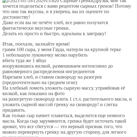
Друзья, мне так
хочется поделиться с вами рецептом сырных гренок! Потому
что они так вкусны, и я уверена, вы их оцените по
достоинству!
Даже если вы не печёте хлеб, все равно получатся
фантастически вкусные гренки.
Делать их просто и быстро, идеальны к завтраку!
Итак, поехали, засекайте время!
грамм 100 сыра, у меня Гауда, натерли на крупной терке
1 небольшую луковичку мелко нарубить
вбить туда же 1 яйцо
вооружившись вилкой, размешиваем интенсивно до
равномерного распределения ингредиентов
Нарезаем хлеб, и ставим сковороду на разогрев
(предпочтительно на среднем огне)
На хлебный ломоть уложить сырную массу, утрамбовав её
вилкой, как показано на фото
на разогретую сковороду влить 1 ст.л. растительного масла, и
уложить сырной массой гренку на сковороду! и слегка
придавить.
Как только сыр начнет плавиться, выделится еще немного
масла. Когда сыр зарумянится, гренка будет источать такой
аромат, что все сбегутся — это верный признак того, что
можно перевернуть гренку на другую сторону, для легкого