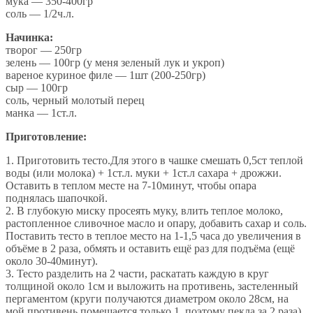
мука — 350-400гр
соль — 1/2ч.л.
Начинка:
творог — 250гр
зелень — 100гр (у меня зеленый лук и укроп)
вареное куриное филе — 1шт (200-250гр)
сыр — 100гр
соль, черный молотый перец
манка — 1ст.л.
Приготовление:
1. Приготовить тесто.Для этого в чашке смешать 0,5ст теплой
воды (или молока) + 1ст.л. муки + 1ст.л сахара + дрожжи.
Оставить в теплом месте на 7-10минут, чтобы опара
поднялась шапочкой.
2. В глубокую миску просеять муку, влить теплое молоко,
растопленное сливочное масло и опару, добавить сахар и соль.
Поставить тесто в теплое место на 1-1,5 часа до увеличения в
объёме в 2 раза, обмять и оставить ещё раз для подъёма (ещё
около 30-40минут).
3. Тесто разделить на 2 части, раскатать каждую в круг
толщиной около 1см и выложить на противень, застеленный
пергаментом (круги получаются диаметром около 28см, на
мой противень помещается только 1, поэтому пекла за 2 раза).