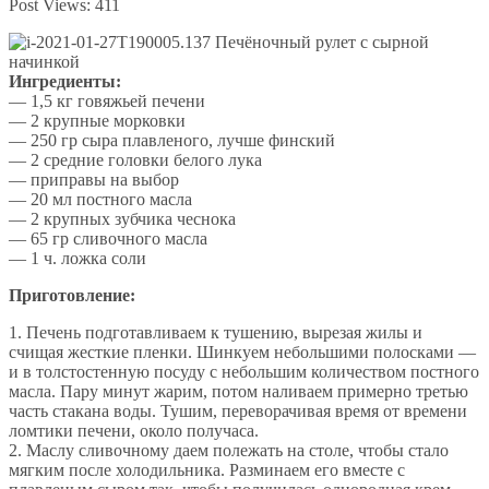
Post Views:
411
Ингредиенты:
— 1,5 кг говяжьей печени
— 2 крупные морковки
— 250 гр сыра плавленого, лучше финский
— 2 средние головки белого лука
— приправы на выбор
— 20 мл постного масла
— 2 крупных зубчика чеснока
— 65 гр сливочного масла
— 1 ч. ложка соли
Приготовление:
1. Печень подготавливаем к тушению, вырезая жилы и
счищая жесткие пленки. Шинкуем небольшими полосками —
и в толстостенную посуду с небольшим количеством постного
масла. Пару минут жарим, потом наливаем примерно третью
часть стакана воды. Тушим, переворачивая время от времени
ломтики печени, около получаса.
2. Маслу сливочному даем полежать на столе, чтобы стало
мягким после холодильника. Разминаем его вместе с