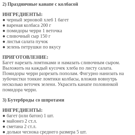
2) Праздничные канапе с колбасой
ИНГРЕДИЕНТЫ:
● черный зерновой хлеб 1 багет
● вареная колбаса 200 г
● помидоры черри 1 веточка
● сливочный сыр 150 г
● листья салата пучок
● зелень петрушки по вкусу
ПРИГОТОВЛЕНИЕ:
Багет нарезать ломтиками и намазать сливочным сыром.
Выложить на каждый кусочек хлеба по листу салата.
Помидоры черри разрезать пополам. Фигурно нанизать на
зубочистки тонкие ломтики колбасы, вложив вовнутрь
несколько веточек зелени. Украсить канапе половинкой
помидора черри.
3) Бутерброды со шпротами
ИНГРЕДИЕНТЫ:
● багет (или батон) 1 шт.
● майонез 2 ст.л.
● сметана 2 ст.л.
● дольки чеснока среднего размера 5 шт.