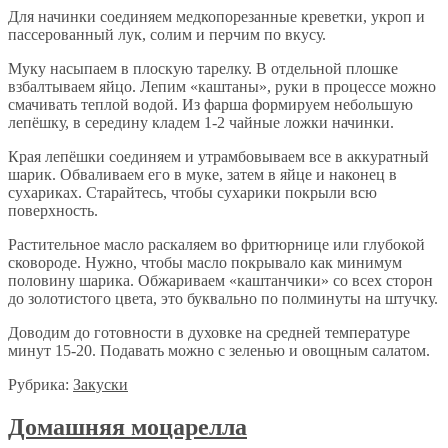
Для начинки соединяем медкопорезанные креветки, укроп и
пассерованный лук, солим и перчим по вкусу.
Муку насыпаем в плоскую тарелку. В отдельной плошке
взбалтываем яйцо. Лепим «каштаны», руки в процессе можно
смачивать теплой водой. Из фарша формируем небольшую
лепёшку, в середину кладем 1-2 чайные ложки начинки.
Края лепёшки соединяем и утрамбовываем все в аккуратный
шарик. Обваливаем его в муке, затем в яйце и наконец в
сухариках. Старайтесь, чтобы сухарики покрыли всю
поверхность.
Растительное масло раскаляем во фритюрнице или глубокой
сковороде. Нужно, чтобы масло покрывало как минимум
половину шарика. Обжариваем «каштанчики» со всех сторон
до золотистого цвета, это буквально по полминуты на штучку.
Доводим до готовности в духовке на средней температуре
минут 15-20. Подавать можно с зеленью и овощным салатом.
Рубрика:
Закуски
Домашняя моцарелла