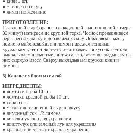
● киви 3 шт.
● майонез по вкусу
● лимон по желанию
ПРИГОТОВЛЕНИЕ:
Плавленый сыр (заранее охлажденный в морозильной камере
30 минут) натираем на крупной терке. Чеснок продавливаем
через чеснокодавку и добавляем к сыру. Добавляем в массу
немного майонеза.Киви и лимон нарезаем тонкими
кружочками, батон нарезаем ломтиками. На кусочки батона
выкладываем промытые листья салата, затем выкладываем на
них сырную массу. Сверху выкладываем кружки киви и
лимона.
5) Канапе с яйцом и семгой
ИНГРЕДИЕНТЫ:
● ломтики хлеба 10 шт.
● ломтики красной рыбы 10 шт.
● яйца 5 шт.
● масло или сливочный сыр по вкусу
● лимонный сок 1/2 лимона
● веточки укропа для украшения
● шнитт-лук или зеленый лук для украшения
● красная или черная икра для украшения