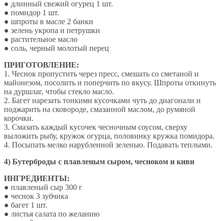
● длинный свежий огурец 1 шт.
● помидор 1 шт.
● шпроты в масле 2 банки
● зелень укропа и петрушки
● растительное масло
● соль, черный молотый перец
ПРИГОТОВЛЕНИЕ:
1. Чеснок пропустить через пресс, смешать со сметаной и
майонезом, посолить и поперчить по вкусу. Шпроты откинуть
на дуршлаг, чтобы стекло масло.
2. Багет нарезать тонкими кусочками чуть до диагонали и
поджарить на сковороде, смазанной маслом, до румяной
корочки.
3. Смазать каждый кусочек чесночным соусом, сверху
выложить рыбу, кружок огурца, половинку кружка помидора.
4. Посыпать мелко нарубленной зеленью. Подавать теплыми.
4) Бутерброды с плавленым сыром, чесноком и киви
ИНГРЕДИЕНТЫ:
● плавленый сыр 300 г
● чеснок 3 зубчика
● багет 1 шт.
● листья салата по желанию