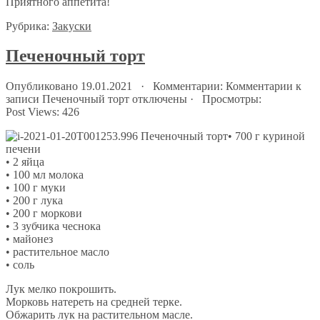
Приятного аппетита!
Рубрика:
Закуски
Печеночный торт
Опубликовано 19.01.2021 · Комментарии:
Комментарии
к
записи Печеночный торт
отключены
· Просмотры:
Post Views:
426
• 700 г куриной
печени
• 2 яйца
• 100 мл молока
• 100 г муки
• 200 г лука
• 200 г моркови
• 3 зубчика чеснока
• майонез
• растительное масло
• соль
Лук мелко покрошить.
Морковь натереть на средней терке.
Обжарить лук на растительном масле.