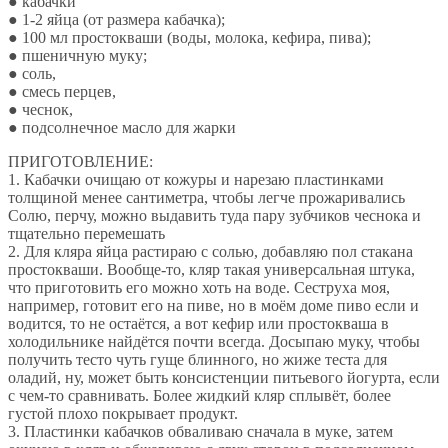
● кабачки
● 1-2 яйца (от размера кабачка);
● 100 мл простокваши (воды, молока, кефира, пива);
● пшеничную муку;
● соль,
● смесь перцев,
● чеснок,
● подсолнечное масло для жарки
ПРИГОТОВЛЕНИЕ:
1. Кабачки очищаю от кожуры и нарезаю пластинками
толщиной менее сантиметра, чтобы легче прожаривались
Солю, перчу, можно выдавить туда пару зубчиков чеснока и
тщательно перемешать
2. Для кляра яйца растираю с солью, добавляю пол стакана
простокваши. Вообще-то, кляр такая универсальная штука,
что приготовить его можно хоть на воде. Сеструха моя,
например, готовит его на пиве, но в моём доме пиво если и
водится, то не остаётся, а вот кефир или простокваша в
холодильнике найдётся почти всегда. Досыпаю муку, чтобы
получить тесто чуть гуще блинного, но жиже теста для
оладий, ну, может быть консистенции питьевого йогурта, если
с чем-то сравнивать. Более жидкий кляр сплывёт, более
густой плохо покрывает продукт.
3. Пластинки кабачков обваливаю сначала в муке, затем