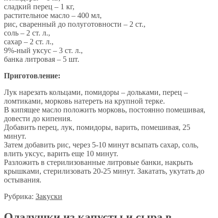
сладкий перец – 1 кг,
растительное масло – 400 мл,
рис, сваренный до полуготовности – 2 ст.,
соль – 2 ст. л.,
сахар – 2 ст. л.,
9%-ный уксус – 3 ст. л.,
банка литровая – 5 шт.
Приготовление:
Лук нарезать кольцами, помидоры – дольками, перец –
ломтиками, морковь натереть на крупной терке.
В кипящее масло положить морковь, постоянно помешивая,
довести до кипения.
Добавить перец, лук, помидоры, варить, помешивая, 25
минут.
Затем добавить рис, через 5-10 минут всыпать сахар, соль,
влить уксус, варить еще 10 минут.
Разложить в стерилизованные литровые банки, накрыть
крышками, стерилизовать 20-25 минут. Закатать, укутать до
остывания.
Рубрика:
Закуски
Оладушки из капусты и сыра в