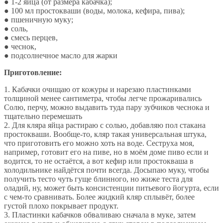
● 1-2 яйца (от размера кабачка);
● 100 мл простокваши (воды, молока, кефира, пива);
● пшеничную муку;
● соль,
● смесь перцев,
● чеснок,
● подсолнечное масло для жарки
Приготовление:
1. Кабачки очищаю от кожуры и нарезаю пластинками
толщиной менее сантиметра, чтобы легче прожаривались
Солю, перчу, можно выдавить туда пару зубчиков чеснока и
тщательно перемешать
2. Для кляра яйца растираю с солью, добавляю пол стакана
простокваши. Вообще-то, кляр такая универсальная штука,
что приготовить его можно хоть на воде. Сеструха моя,
например, готовит его на пиве, но в моём доме пиво если и
водится, то не остаётся, а вот кефир или простокваша в
холодильнике найдётся почти всегда. Досыпаю муку, чтобы
получить тесто чуть гуще блинного, но жиже теста для
оладий, ну, может быть консистенции питьевого йогурта, если
с чем-то сравнивать. Более жидкий кляр сплывёт, более
густой плохо покрывает продукт.
3. Пластинки кабачков обваливаю сначала в муке, затем