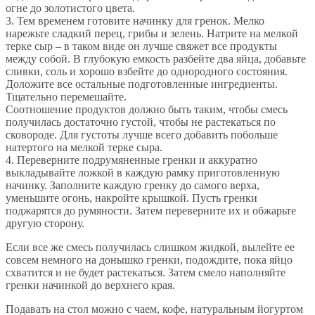
огне до золотистого цвета.
3. Тем временем готовите начинку для гренок. Мелко
нарежьте сладкий перец, грибы и зелень. Натрите на мелкой
терке сыр – в таком виде он лучше свяжет все продукты
между собой. В глубокую емкость разбейте два яйца, добавьте
сливки, соль и хорошо взбейте до однородного состояния.
Доложите все остальные подготовленные ингредиенты.
Тщательно перемешайте.
Соотношение продуктов должно быть таким, чтобы смесь
получилась достаточно густой, чтобы не растекаться по
сковороде. Для густоты лучше всего добавить побольше
натертого на мелкой терке сыра.
4. Переверните подрумяненные гренки и аккуратно
выкладывайте ложкой в каждую рамку приготовленную
начинку. Заполните каждую гренку до самого верха,
уменьшите огонь, накройте крышкой. Пусть гренки
поджарятся до румяности. Затем переверните их и обжарьте
другую сторону.
Если все же смесь получилась слишком жидкой, вылейте ее
совсем немного на донышко гренки, подождите, пока яйцо
схватится и не будет растекаться. Затем смело наполняйте
гренки начинкой до верхнего края.
Подавать на стол можно с чаем, кофе, натуральным йогуртом