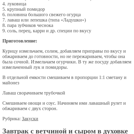
4. луковица
5. крупный помидор
6. половина большого свежего огурца
7. лаваш или лепешка (типа «Ладушки»)
8. пара зубчиков чеснока
9. соль, перец, карри и др. специи по вкусу
Приготовление:
Курицу измельчаем, солим, добавляем приправы по вкусу и
обжариваем до готовности, но не пережариваем, чтобы она
была сочной. Измельчаем огурчики. В ту же посуду добавляем
измельченный лук и помидоры.
В отдельной емкости смешиваем в пропорции 1:1 сметану и
майонез
Лаваш сворачиваем трубочкой
Смешиваем овощи и соус. Начиняем ими лавашный рулет и
обжариваем с двух сторон.
Рубрика:
Закуски
Завтрак с ветчиной и сыром в духовке