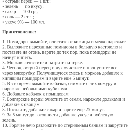
• острый перец — 1 шт.;
• зелень — по вкусу;
• сахар — 100 гр.;
• соль — 2 ст.л.;
• уксус 9% — 100 мл.
Приготовление:
1. Помидоры вымойте, очистите от кожицы и мелко нарежьте.
2. Выложите нарезанные помидоры в большую кастрюлю и
поставьте на огонь, варите до тех пор, пока помидоры не
начнут кипеть.
3. Морковь очистите и натрите на терке.
4. Чеснок, острый перец и лук очистите и пропустите все
через мясорубку. Получившуюся смесь и морковь добавьте к
кипящим помидорам и варите еще 5 минут.
5. В это время вымойте кабачки, снимите с них кожуру и
нарежьте небольшими кубиками.
6. Добавьте кабачок к помидорам.
7. Болгарские перцы очистите от семян, нарежьте дольками и
добавьте к овощам.
8. Посолите, добавьте сахар и варите еще 25 минут.
9. За 5 минут до готовности добавьте уксус и рубленую
зелень.
10. Горячее лечо разложите по стерильным банкам и закрутите