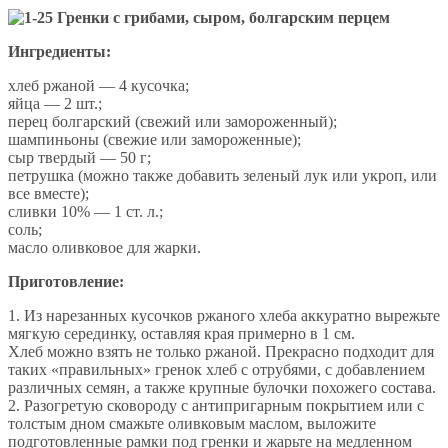
Ингредиенты:
хлеб ржаной — 4 кусочка;
яйца — 2 шт.;
перец болгарский (свежий или замороженный);
шампиньоны (свежие или замороженные);
сыр твердый — 50 г;
петрушка (можно также добавить зеленый лук или укроп, или
все вместе);
сливки 10% — 1 ст. л.;
соль;
масло оливковое для жарки.
Приготовление:
1. Из нарезанных кусочков ржаного хлеба аккуратно вырежьте
мягкую серединку, оставляя края примерно в 1 см.
Хлеб можно взять не только ржаной. Прекрасно подходит для
таких «правильных» гренок хлеб с отрубями, с добавлением
различных семян, а также крупные булочки похожего состава.
2. Разогретую сковороду с антипригарным покрытием или с
толстым дном смажьте оливковым маслом, выложите
подготовленные рамки под гренки и жарьте на медленном