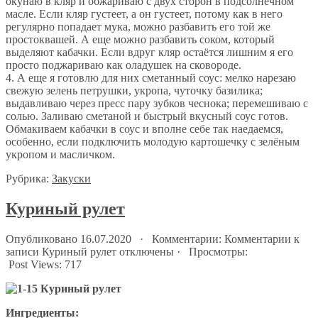
окунаю в кляр и обжариваю с двух сторон в подсолнечном
масле. Если кляр густеет, а он густеет, потому как в него
регулярно попадает мука, можно разбавить его той же
простоквашей. А еще можно разбавить соком, который
выделяют кабачки. Если вдруг кляр остаётся лишним я его
просто поджариваю как оладушек на сковороде.
4. А еще я готовлю для них сметанный соус: мелко нарезаю
свежую зелень петрушки, укропа, чуточку базилика;
выдавливаю через пресс пару зубков чеснока; перемешиваю с
солью. Заливаю сметаной и быстрый вкусный соус готов.
Обмакиваем кабачки в соус и вполне себе так наедаемся,
особенно, если подключить молодую картошечку с зелёным
укропом и масличком.
Рубрика:
Закуски
Куриный рулет
Опубликовано 16.07.2020 · Комментарии:
Комментарии
к
записи Куриный рулет
отключены
· Просмотры:
Post Views:
717
Ингредиенты: