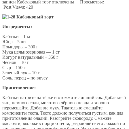
записи Кабачковый торт
отключены
· Просмотры:
Post Views:
420
Ингредиенты:
Кабачки – 1 кг
Яйца – 5 шт
Помидоры – 300 г
Мука цельнозерновая — 1 ст
Йогурт натуральный – 350 г
Чеснок – 10 г
Сыр – 150 г
Зеленый лук – 10 г
Соль, перец – по вкусу
Приготовление:
Кабачки натрите на тёрке и отожмите лишний сок. Добавьте 5
яиц, немного соли, молотого чёрного перца и хорошо
перемешайте. Добавьте муку. Тщательно смешайте
компоненты теста. Тесто должно получиться густым, как для
приготовления оладий. Разогрейте сковороду. Смажьте
маслом и, выложив порцию теста, разровняйте его ложкой по
дну сковороды, придавая форму блина. Эти пышные блины и