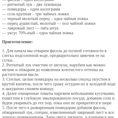
— репчатый лук – две луковицы
— помидоры – один килограмм
— соль крупная – три чайных ложки
— черный молотый перец – одна чайная ложка
— перец душистый, молотый — пол чайной ложки
— лавровый лист — пять штук
— уксус 70%-ный – одна чайная ложка
Приготовление:
1. Для начала мы отварим фасоль до полной готовности в
слегка подсоленной воде, предварительно замочив ее на
сутки.
2. Репчатый лук очистим от шелухи, нарубим как можно
мельче и обжарим до появления золотистого оттенка на
растительном масле.
3. Спелые, целые помидоры на несколько секунд опустим в
крутой кипяток, после чего сражу остудим их в холодной воде
и аккуратно снимем кожицу.
4. Далее очищенные томаты нарежем небольшими кусочками,
поместим в глубокую эмалированную посуду, добавим соли и
будем уваривать до тех пор, пока они не превратятся в пюре.
5. После чего к разваренным помидорам добавим фасоль,
обжаренный лук, специи, измельченный лавровый лист и все
хорошо перемешиваем. Даем смеси закипеть, и вливаем в нее