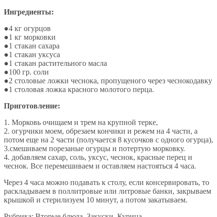
Ингредиенты:
●4 кг огурцов
●1 кг морковки
●1 стакан сахара
●1 стакан уксуса
●1 стакан растительного масла
●100 гр. соли
●2 столовые ложки чеснока, пропущеного через чеснокодавку
●1 столовая ложка красного молотого перца.
Приготовление:
1. Морковь очищаем и трем на крупной терке,
2. огурчики моем, обрезаем кончики и режем на 4 части, а
потом еще на 2 части (получается 8 кусочков с одного огурца),
3.смешиваем порезаные огурцы и потертую морковку.
4. добавляем сахар, соль, уксус, чеснок, красные перец и
чеснок. Все перемешиваем и оставляем настояться 4 часа.
Через 4 часа можно подавать к столу, если консервировать, то
раскладываем в поллитровые или литровые банки, закрываем
крышкой и стерилизуем 10 минут, а потом закатываем.
Рубрика:
Вторые блюда
,
Закуски
,
Курица