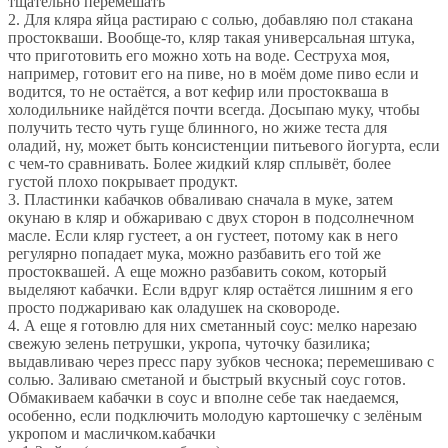
тщательно перемешать
2. Для кляра яйца растираю с солью, добавляю пол стакана
простокваши. Вообще-то, кляр такая универсальная штука,
что приготовить его можно хоть на воде. Сеструха моя,
например, готовит его на пиве, но в моём доме пиво если и
водится, то не остаётся, а вот кефир или простокваша в
холодильнике найдётся почти всегда. Досыпаю муку, чтобы
получить тесто чуть гуще блинного, но жиже теста для
оладий, ну, может быть консистенции питьевого йогурта, если
с чем-то сравнивать. Более жидкий кляр сплывёт, более
густой плохо покрывает продукт.
3. Пластинки кабачков обваливаю сначала в муке, затем
окунаю в кляр и обжариваю с двух сторон в подсолнечном
масле. Если кляр густеет, а он густеет, потому как в него
регулярно попадает мука, можно разбавить его той же
простоквашей. А еще можно разбавить соком, который
выделяют кабачки. Если вдруг кляр остаётся лишним я его
просто поджариваю как оладушек на сковороде.
4. А еще я готовлю для них сметанный соус: мелко нарезаю
свежую зелень петрушки, укропа, чуточку базилика;
выдавливаю через пресс пару зубков чеснока; перемешиваю с
солью. Заливаю сметаной и быстрый вкусный соус готов.
Обмакиваем кабачки в соус и вполне себе так наедаемся,
особенно, если подключить молодую картошечку с зелёным
укропом и масличком.кабачки