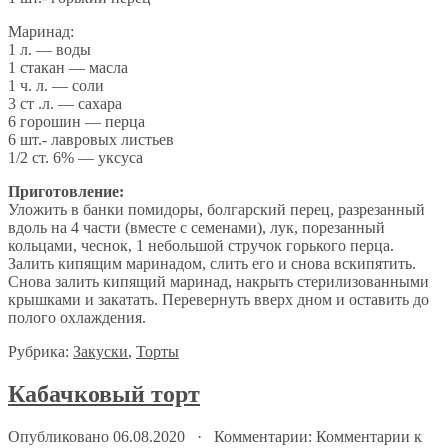
Маринад:
1 л. — воды
1 стакан — масла
1 ч. л. — соли
3 ст .л. — сахара
6 горошин — перца
6 шт.- лавровых листьев
1/2 ст. 6% — уксуса
Приготовление:
Уложить в банки помидоры, болгарский перец, разрезанный
вдоль на 4 части (вместе с семенами), лук, порезанный
кольцами, чеснок, 1 небольшой стручок горького перца.
Залить кипящим маринадом, слить его и снова вскипятить.
Снова залить кипящий маринад, накрыть стерилизованными
крышками и закатать. Перевернуть вверх дном и оставить до
полого охлаждения.
Рубрика:
Закуски
,
Торты
Кабачковый торт
Опубликовано 06.08.2020 · Комментарии:
Комментарии
к