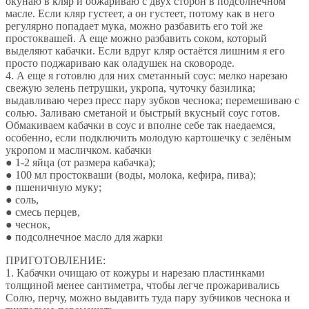
окунаю в кляр и обжариваю с двух сторон в подсолнечном
масле. Если кляр густеет, а он густеет, потому как в него
регулярно попадает мука, можно разбавить его той же
простоквашей. А еще можно разбавить соком, который
выделяют кабачки. Если вдруг кляр остаётся лишним я его
просто поджариваю как оладушек на сковороде.
4. А еще я готовлю для них сметанный соус: мелко нарезаю
свежую зелень петрушки, укропа, чуточку базилика;
выдавливаю через пресс пару зубков чеснока; перемешиваю с
солью. Заливаю сметаной и быстрый вкусный соус готов.
Обмакиваем кабачки в соус и вполне себе так наедаемся,
особенно, если подключить молодую картошечку с зелёным
укропом и масличком. кабачки
● 1-2 яйца (от размера кабачка);
● 100 мл простокваши (воды, молока, кефира, пива);
● пшеничную муку;
● соль,
● смесь перцев,
● чеснок,
● подсолнечное масло для жарки
ПРИГОТОВЛЕНИЕ:
1. Кабачки очищаю от кожуры и нарезаю пластинками
толщиной менее сантиметра, чтобы легче прожаривались
Солю, перчу, можно выдавить туда пару зубчиков чеснока и