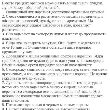
Вместо грецких орешков можно взять миндаль или фундук.
Лучок кладут обычный репчатый.
1. Очищенный лук нарезают достаточно крупными кусками.
2. Смесь сливочного и растительного маслица идеальна для
обжаривания овощей, лук будет очень ароматным. На
сковородке распускают сливочное масло, добавляют
растительное.
3. Выкладывают на сковороду лучок и жарят до прозрачности
пластинок.
4. Яйца нужно сварить вкрутую. Они будут находиться на
огне 10 минут. Очищенные остывшие яйца нарезают
крупными кусками.
5. Добавляют к яйцам очищенные ореховые ядрышки. Ядра
грецких орехов не нужно жарить или сушить на сковородке.
Именно сырые орехи придадут особый вкус паштету.
6. Сковородку снимают с огня, когда весь лук станет мягким и
прозрачным, а кое-где появится золотистая корочка. Не нужно
зажаривать лук до хруста.
7. Лук остывает на сковороде до комнатной температуры, а
потом его перекладывают в миску с яйцами, не забыв
перелить со сковородки все оставшееся на ней масло. Это
небольшое количество маслянистой смеси позволит сделать
паштет сочным.
8. Посыпают лук солью и черным молотым перцем.
9. Паштет взбивают блендером на высокой скорости.