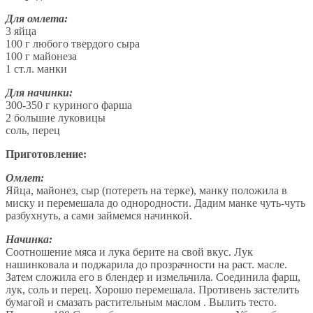
Для омлета:
3 яйца
100 г любого твердого сыра
100 г майонеза
1 ст.л. манки
Для начинки:
300-350 г куриного фарша
2 большие луковицы
соль, перец
Приготовление:
Омлет:
Яйца, майонез, сыр (потереть на терке), манку положила в
миску и перемешала до однородности. Дадим манке чуть-чуть
разбухнуть, а сами займемся начинкой.
Начинка:
Соотношение мяса и лука берите на свой вкус. Лук
нашинковала и поджарила до прозрачности на раст. масле.
Затем сложила его в блендер и измельчила. Соединила фарш,
лук, соль и перец. Хорошо перемешала. Противень застелить
бумагой и смазать растительным маслом . Вылить тесто.