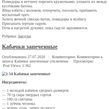
Помидоры и ветчину нарезать кружочками, уложить их между
кусочками батона.
Яйца взбить с молоком, поперчить, посолить, прибавить
мускатный орех.
Залить яичной смесью батон, помидоры и колбасу.
Присыпать тертым сыром.
Печь в нагретой духовке, пока сыр не зарумянится.
Рубрика:
Закуски
Кабачки запеченные
Опубликовано 27.07.2020 · Комментарии:
Комментарии
к
записи Кабачки запеченные
отключены
· Просмотры:
Post Views:
1 362
Ингредиенты:
— 1 молодой кабачок средних размеров
— 70 гр сыра твердых сортов
— 100 гр сметаны
— 1 зубчик чеснока
— зелень, соль , перец по вкусу