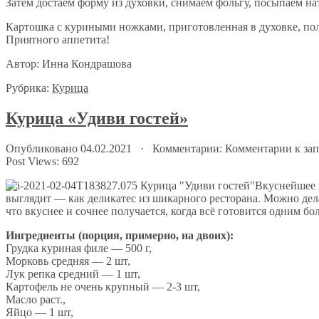
Затем достаём форму из духовки, снимаем фольгу, посыпаем на
Картошка с куриными ножками, приготовленная в духовке, пол
Приятного аппетита!
Автор: Инна Кондрашова
Рубрика:
Курица
Курица «Удиви гостей»
Опубликовано 04.02.2021 · Комментарии:
Комментарии
к за
Post Views:
692
Вкуснейшее 
выглядит — как деликатес из шикарного ресторана. Можно дел
что вкуснее и сочнее получается, когда всё готовится одним б
Ингредиенты (порция, примерно, на двоих):
Грудка куриная филе — 500 г,
Морковь средняя — 2 шт,
Лук репка средний — 1 шт,
Картофель не очень крупный — 2-3 шт,
Масло раст.,
Яйцо — 1 шт,