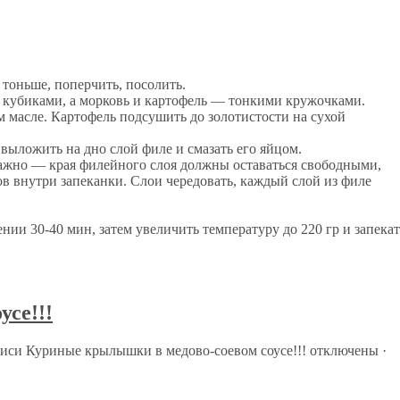
тоньше, поперчить, посолить.
 кубиками, а морковь и картофель — тонкими кружочками.
м масле. Картофель подсушить до золотистости на сухой
выложить на дно слой филе и смазать его яйцом.
Важно — края филейного слоя должны оставаться свободными,
в внутри запеканки. Слои чередовать, каждый слой из филе
чении 30-40 мин, затем увеличить температуру до 220 гр и запекат
се!!!
писи Куриные крылышки в медово-соевом соусе!!!
отключены
·