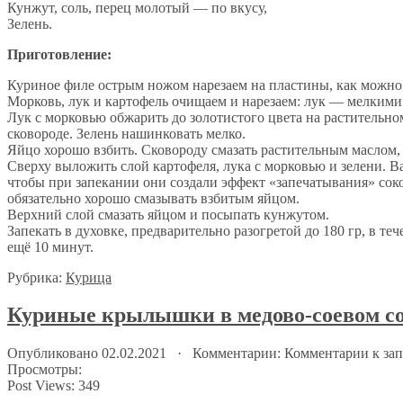
Кунжут, соль, перец молотый — по вкусу,
Зелень.
Приготовление:
Куриное филе острым ножом нарезаем на пластины, как можно 
Морковь, лук и картофель очищаем и нарезаем: лук — мелкими
Лук с морковью обжарить до золотистого цвета на растительно
сковороде. Зелень нашинковать мелко.
Яйцо хорошо взбить. Сковороду смазать растительным маслом, 
Сверху выложить слой картофеля, лука с морковью и зелени. 
чтобы при запекании они создали эффект «запечатывания» соко
обязательно хорошо смазывать взбитым яйцом.
Верхний слой смазать яйцом и посыпать кунжутом.
Запекать в духовке, предварительно разогретой до 180 гр, в те
ещё 10 минут.
Рубрика:
Курица
Куриные крылышки в медово-соевом соу
Опубликовано 02.02.2021 · Комментарии:
Комментарии
к за
Просмотры:
Post Views:
349