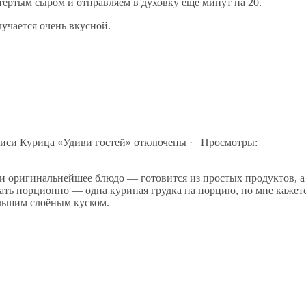
тёртым сыром и отправляем в духовку ещё минут на 20.
учается очень вкусной.
писи Курица «Удиви гостей»
отключены
· Просмотры:
и оригинальнейшее блюдо — готовится из простых продуктов, а
ать порционно — одна куриная грудка на порцию, но мне кажетс
ольшим слоёным куском.