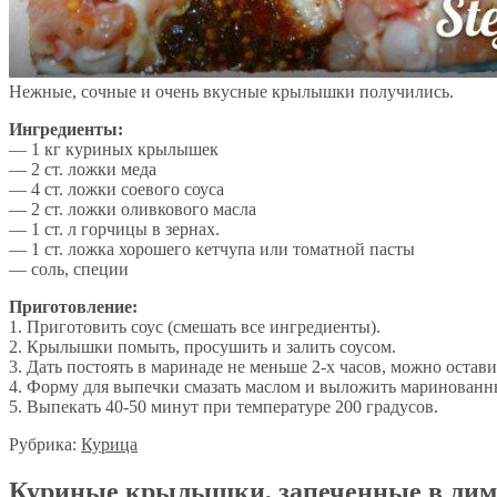
Нежные, сочные и очень вкусные крылышки получились.
Ингредиенты:
— 1 кг куриных крылышек
— 2 ст. ложки меда
— 4 ст. ложки соевого соуса
— 2 ст. ложки оливкового масла
— 1 ст. л горчицы в зернах.
— 1 ст. ложка хорошего кетчупа или томатной пасты
— соль, специи
Приготовление:
1. Приготовить соус (смешать все ингредиенты).
2. Крылышки помыть, просушить и залить соусом.
3. Дать постоять в маринаде не меньше 2-х часов, можно остави
4. Форму для выпечки смазать маслом и выложить маринован
5. Выпекать 40-50 минут при температуре 200 градусов.
Рубрика:
Курица
Куриные крылышки, запеченные в лим