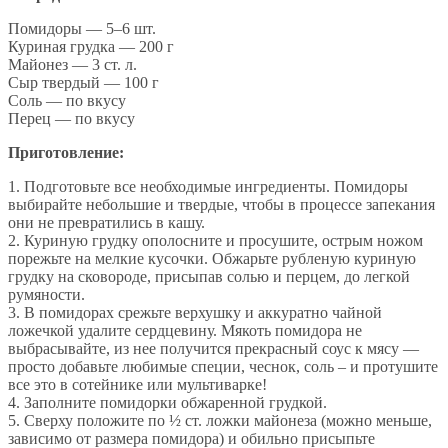
Помидоры — 5–6 шт.
Куриная грудка — 200 г
Майонез — 3 ст. л.
Сыр твердый — 100 г
Соль — по вкусу
Перец — по вкусу
Приготовление:
1. Подготовьте все необходимые ингредиенты. Помидоры
выбирайте небольшие и твердые, чтобы в процессе запекания
они не превратились в кашу.
2. Куриную грудку ополосните и просушите, острым ножом
порежьте на мелкие кусочки. Обжарьте рубленую куриную
грудку на сковороде, присыпав солью и перцем, до легкой
румяности.
3. В помидорах срежьте верхушку и аккуратно чайной
ложечкой удалите сердцевину. Мякоть помидора не
выбрасывайте, из нее получится прекрасный соус к мясу —
просто добавьте любимые специи, чеснок, соль – и протушите
все это в сотейнике или мультиварке!
4. Заполните помидорки обжаренной грудкой.
5. Сверху положите по ½ ст. ложки майонеза (можно меньше,
зависимо от размера помидора) и обильно присыпьте