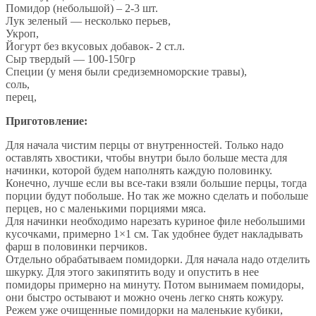
Помидор (небольшой) – 2-3 шт.
Лук зеленый — несколько перьев,
Укроп,
Йогурт без вкусовых добавок- 2 ст.л.
Сыр твердый — 100-150гр
Специи (у меня были средиземноморские травы),
соль,
перец,
Приготовление:
Для начала чистим перцы от внутренностей. Только надо
оставлять хвостики, чтобы внутри было больше места для
начинки, которой будем наполнять каждую половинку.
Конечно, лучше если вы все-таки взяли большие перцы, тогда
порции будут побольше. Но так же можно сделать и побольше
перцев, но с маленькими порциями мяса.
Для начинки необходимо нарезать куриное филе небольшими
кусочками, примерно 1×1 см. Так удобнее будет накладывать
фарш в половинки перчиков.
Отдельно обрабатываем помидорки. Для начала надо отделить
шкурку. Для этого закипятить воду и опустить в нее
помидоры примерно на минуту. Потом вынимаем помидоры,
они быстро остывают и можно очень легко снять кожуру.
Режем уже очищенные помидорки на маленькие кубики,