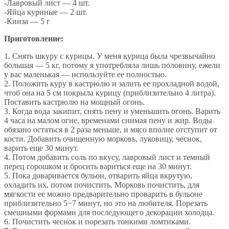
-Лавровый лист — 4 шт.
-Яйца куриные — 2 шт.
-Кинза — 5 г
Приготовление:
1. Снять шкуру с курицы. У меня курица была чрезвычайно
большая — 5 кг, потому я употребляла лишь половину, ежели
у вас маленькая — используйте ее полностью.
2. Положить куру в кастрюлю и залить ее прохладной водой,
чтоб она на 5 см покрыла курицу (приблизительно 4 литра).
Поставить кастрюлю на мощный огонь.
3. Когда вода закипит, снять пену и уменьшить огонь. Варить
4 часа на малом огне, временами снимая пену и жир. Воды
обязано остаться в 2 раза меньше, и мясо вполне отступит от
кости. Добавить очищенную морковь, луковицу, чеснок,
варить еще 30 минут.
4. Потом добавить соль по вкусу, лавровый лист и темный
перец горошком и бросить вариться еще на 30 минут.
5. Пока доваривается бульон, отварить яйца вкрутую,
охладить их, потом почистить. Морковь почистить, для
мягкости ее можно предварительно проварить в бульоне
приблизительно 5−7 минут, но это на любителя. Порезать
смешными формами для последующего декорации холодца.
6. Почистить чеснок и порезать тонкими ломтиками.