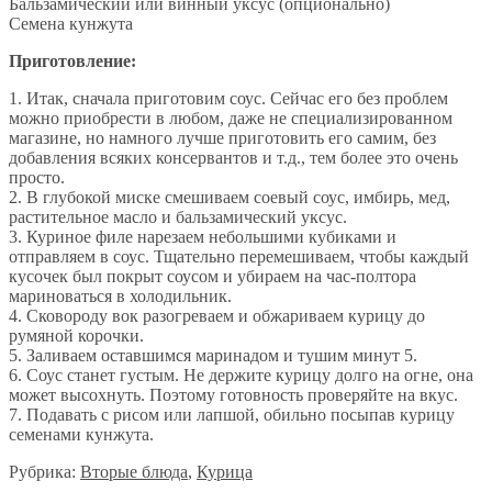
Бальзамический или винный уксус (опционально)
Семена кунжута
Приготовление:
1. Итак, сначала приготовим соус. Сейчас его без проблем
можно приобрести в любом, даже не специализированном
магазине, но намного лучше приготовить его самим, без
добавления всяких консервантов и т.д., тем более это очень
просто.
2. В глубокой миске смешиваем соевый соус, имбирь, мед,
растительное масло и бальзамический уксус.
3. Куриное филе нарезаем небольшими кубиками и
отправляем в соус. Тщательно перемешиваем, чтобы каждый
кусочек был покрыт соусом и убираем на час-полтора
мариноваться в холодильник.
4. Сковороду вок разогреваем и обжариваем курицу до
румяной корочки.
5. Заливаем оставшимся маринадом и тушим минут 5.
6. Соус станет густым. Не держите курицу долго на огне, она
может высохнуть. Поэтому готовность проверяйте на вкус.
7. Подавать с рисом или лапшой, обильно посыпав курицу
семенами кунжута.
Рубрика:
Вторые блюда
,
Курица