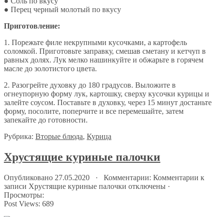
● Соль по вкусу
● Перец черный молотый по вкусу
Приготовление:
1. Порежьте филе некрупными кусочками, а картофель
соломкой. Приготовьте заправку, смешав сметану и кетчуп в
равных долях. Лук мелко нашинкуйте и обжарьте в горячем
масле до золотистого цвета.
2. Разогрейте духовку до 180 градусов. Выложите в
огнеупорную форму лук, картошку, сверху кусочки курицы и
залейте соусом. Поставьте в духовку, через 15 минут достаньте
форму, посолите, поперчите и все перемешайте, затем
запекайте до готовности.
Рубрика:
Вторые блюда
,
Курица
Хрустящие куриные палочки
Опубликовано 27.05.2020 · Комментарии:
Комментарии
к
записи Хрустящие куриные палочки
отключены
·
Просмотры:
Post Views:
689