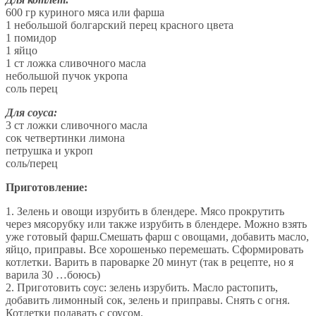
600 гр куриного мяса или фарша
1 небольшой болгарский перец красного цвета
1 помидор
1 яйцо
1 ст ложка сливочного масла
небольшой пучок укропа
соль перец
Для соуса:
3 ст ложки сливочного масла
сок четвертинки лимона
петрушка и укроп
соль/перец
Приготовление:
1. Зелень и овощи изрубить в блендере. Мясо прокрутить
через мясорубку или также изрубить в блендере. Можно взять
уже готовый фарш.Смешать фарш с овощами, добавить масло,
яйцо, приправы. Все хорошенько перемешать. Сформировать
котлетки. Варить в пароварке 20 минут (так в рецепте, но я
варила 30 …боюсь)
2. Приготовить соус: зелень изрубить. Масло растопить,
добавить лимонный сок, зелень и приправы. Снять с огня.
Котлетки подавать с соусом.