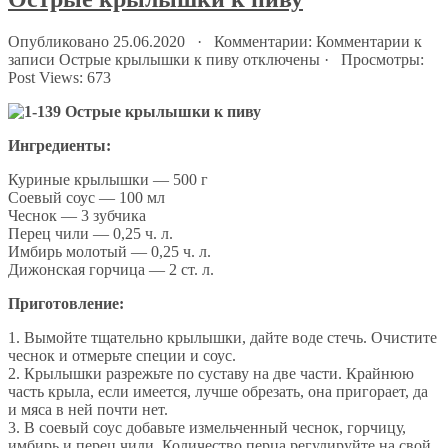
Опубликовано 25.06.2020 · Комментарии:
Комментарии
к
записи Острые крылышки к пиву
отключены
· Просмотры:
Post Views:
673
Ингредиенты:
Куриные крылышки — 500 г
Соевый соус — 100 мл
Чеснок — 3 зубчика
Перец чили — 0,25 ч. л.
Имбирь молотый — 0,25 ч. л.
Дижонская горчица — 2 ст. л.
Приготовление:
1. Вымойте тщательно крылышки, дайте воде стечь. Очистите
чеснок и отмерьте специи и соус.
2. Крылышки разрежьте по суставу на две части. Крайнюю
часть крыла, если имеется, лучше обрезать, она пригорает, да
и мяса в ней почти нет.
3. В соевый соус добавьте измельченный чеснок, горчицу,
имбирь и перец чили. Количество перца регулируйте на свой