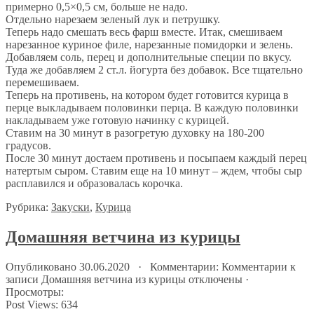
примерно 0,5×0,5 см, больше не надо.
Отдельно нарезаем зеленый лук и петрушку.
Теперь надо смешать весь фарш вместе. Итак, смешиваем
нарезанное куриное филе, нарезанные помидорки и зелень.
Добавляем соль, перец и дополнительные специи по вкусу.
Туда же добавляем 2 ст.л. йогурта без добавок. Все тщательно
перемешиваем.
Теперь на противень, на котором будет готовится курица в
перце выкладываем половинки перца. В каждую половинки
накладываем уже готовую начинку с курицей.
Ставим на 30 минут в разогретую духовку на 180-200
градусов.
После 30 минут достаем противень и посыпаем каждый перец
натертым сыром. Ставим еще на 10 минут – ждем, чтобы сыр
расплавился и образовалась корочка.
Рубрика:
Закуски
,
Курица
Домашняя ветчина из курицы
Опубликовано 30.06.2020 · Комментарии:
Комментарии
к
записи Домашняя ветчина из курицы
отключены
·
Просмотры:
Post Views:
634