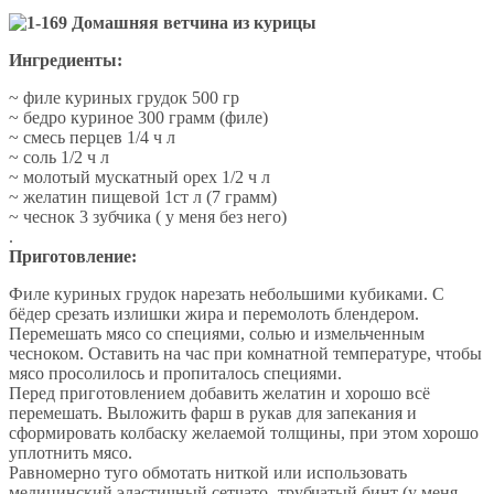
Ингредиенты:
~ филе куриных грудок 500 гр
~ бедро куриное 300 грамм (филе)
~ смесь перцев 1/4 ч л
~ соль 1/2 ч л
~ молотый мускатный орех 1/2 ч л
~ желатин пищевой 1ст л (7 грамм)
~ чеснок 3 зубчика ( у меня без него)
.
Приготовление:
Филе куриных грудок нарезать небольшими кубиками. С
бёдер срезать излишки жира и перемолоть блендером.
Перемешать мясо со специями, солью и измельченным
чесноком. Оставить на час при комнатной температуре, чтобы
мясо просолилось и пропиталось специями.
Перед приготовлением добавить желатин и хорошо всё
перемешать. Выложить фарш в рукав для запекания и
сформировать колбаску желаемой толщины, при этом хорошо
уплотнить мясо.
Равномерно туго обмотать ниткой или использовать
медицинский эластичный сетчато- трубчатый бинт (у меня