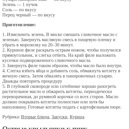
Зелень — 1 пучок
Соль — по вкусу
Перец черный — по вкусу
Приготовление:
1. Измельчить зелень. В миске смешать сливочное масло с
зеленью. Завернуть масляную смесь в пищевую пленку и
убрать в морозилку на 20–30 минут.
2. Куриное филе раскрыть острым ножом, чтобы получился
прямоугольник, и слегка отбить. На край филе выложить
кусочки подмороженного сливочного масла.
3. Завернуть филе таким образом, чтобы масло было внутри.
4. Слегка взбить яйца и добавить соль, обмакнуть котлету в
яичную смесь. Затем обвалять в панировочных сухарях.
Дважды повторить процедуру
5. В глубокой сковороде или сотейнике хорошо разогреть
растительное масло и обжарить котлеты, периодически
переворачивая, до румяной корочки со всех сторон. Масло
должно покрывать котлеты полностью или хотя бы
наполовину. Готовые котлеты подать с картофельным пюре.
Рубрика:
Вторые блюда
,
Закуски
,
Курица
Острые крылышки к пиву