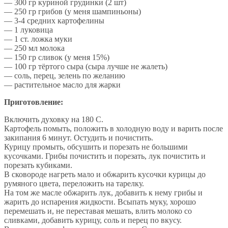
— 300 гр куриной грудинки (2 шт)
— 250 гр грибов (у меня шампиньоны)
— 3-4 средних картофелины
— 1 луковица
— 1 ст. ложка муки
— 250 мл молока
— 150 гр сливок (у меня 15%)
— 100 гр тёртого сыра (сыра лучше не жалеть)
— соль, перец, зелень по желанию
— растительное масло для жарки
Приготовление:
Включить духовку на 180 С.
Картофель помыть, положить в холодную воду и варить после
закипания 6 минут. Остудить и почистить.
Курицу промыть, обсушить и порезать не большими
кусочками. Грибы почистить и порезать, лук почистить и
порезать кубиками.
В сковороде нагреть мало и обжарить кусочки курицы до
румяного цвета, переложить на тарелку.
На том же масле обжарить лук, добавить к нему грибы и
жарить до испарения жидкости. Всыпать муку, хорошо
перемешать и, не переставая мешать, влить молоко со
сливками, добавить курицу, соль и перец по вкусу.