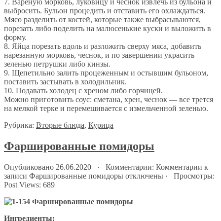
7. Вареную морковь, луковицу и чеснок извлечь из бульона и
выбросить. Бульон процедить и отставить его охлаждаться.
Мясо разделить от костей, которые также выбрасываются,
порезать либо поделить на малюсенькие куски и выложить в
форму.
8. Яйца порезать вдоль и разложить сверху мяса, добавить
нарезанную морковь, чеснок, и по завершении украсить
зеленью петрушки либо кинзы.
9. Щепетильно залить процеженным и остывшим бульоном,
поставить застывать в холодильник.
10. Подавать холодец с хреном либо горчицей.
Можно приготовить соус: сметана, хрен, чеснок — все трется
на мелкой терке и перемешивается с измельченной зеленью.
Рубрика:
Вторые блюда
,
Курица
Фаршированные помидоры
Опубликовано 26.06.2020 · Комментарии:
Комментарии
к
записи Фаршированные помидоры
отключены
· Просмотры:
Post Views:
689
Ингредиенты: