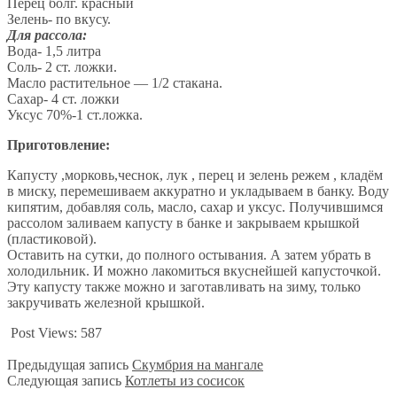
Перец болг. красный
Зелень- по вкусу.
Для рассола:
Вода- 1,5 литра
Соль- 2 ст. ложки.
Масло растительное — 1/2 стакана.
Сахар- 4 ст. ложки
Уксус 70%-1 ст.ложка.
Приготовление:
Капусту ,морковь,чеснок, лук , перец и зелень режем , кладём
в миску, перемешиваем аккуратно и укладываем в банку. Воду
кипятим, добавляя соль, масло, сахар и уксус. Получившимся
рассолом заливаем капусту в банке и закрываем крышкой
(пластиковой).
Оставить на сутки, до полного остывания. А затем убрать в
холодильник. И можно лакомиться вкуснейшей капусточкой.
Эту капусту также можно и заготавливать на зиму, только
закручивать железной крышкой.
Post Views:
587
Предыдущая запись
Скумбрия на мангале
Следующая запись
Котлеты из сосисок