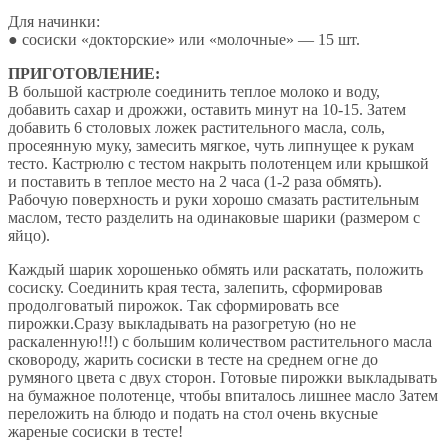
Для начинки:
● сосиски «докторские» или «молочные» — 15 шт.
ПРИГОТОВЛЕНИЕ:
В большой кастрюле соединить теплое молоко и воду,
добавить сахар и дрожжи, оставить минут на 10-15. Затем
добавить 6 столовых ложек растительного масла, соль,
просеянную муку, замесить мягкое, чуть липнущее к рукам
тесто. Кастрюлю с тестом накрыть полотенцем или крышкой
и поставить в теплое место на 2 часа (1-2 раза обмять).
Рабочую поверхность и руки хорошо смазать растительным
маслом, тесто разделить на одинаковые шарики (размером с
яйцо).
Каждый шарик хорошенько обмять или раскатать, положить
сосиску. Соединить края теста, залепить, сформировав
продолговатый пирожок. Так сформировать все
пирожки.Сразу выкладывать на разогретую (но не
раскаленную!!!) с большим количеством растительного масла
сковороду, жарить сосиски в тесте на среднем огне до
румяного цвета с двух сторон. Готовые пирожки выкладывать
на бумажное полотенце, чтобы впиталось лишнее масло Затем
переложить на блюдо и подать на стол очень вкусные
жареные сосиски в тесте!