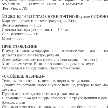
отключены
· На чтение: 1 мин · Просмотры:
Post Views:
781
Маргарин (комнатной температуры) — 200 г
Желток яичный — 1 шт
Сметана (кефир,простокваша) — 100 мл
Соль (щепотка) — 1 г
Мука — 500 г
ПРИГОТОВЛЕНИЕ:
В муку отправляем маргарин, или сливочное масло, можно взят
делается довольно быстро, руками.
Затем добавляем желток и сметану(или кефир — что есть).
Замешиваем тесто. Если тесто липкое, подсыпаем муку.
Отправляем в холодильник. Наше тесто готово.
«СЛОЁНЫЕ ЯЗЫЧКИ»
Теперь можно готовить печенье, пироги, что угодно.
Давайте приготовим самое вкусное печенье, которое только може
хрустит…
Просто отрезаем кусочек теста и раскатываем.
С помощью ножа для пиццы разрезаем на треугольнички и ромб
больше. слоев
Отдельно в мисочку отправляем оставшийся белок от теста и от