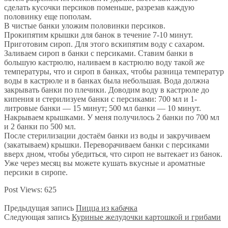
сделать кусочки персиков поменьше, разрезав каждую
половинку еще пополам.
В чистые банки уложим половинки персиков.
Прокипятим крышки для банок в течение 7-10 минут.
Приготовим сироп. Для этого вскипятим воду с сахаром.
Заливаем сироп в банки с персиками. Ставим банки в
большую кастрюлю, наливаем в кастрюлю воду такой же
температуры, что и сироп в банках, чтобы разница температур
воды в кастрюле и в банках была небольшая. Вода должна
закрывать банки по плечики. Доводим воду в кастрюле до
кипения и стерилизуем банки с персиками: 700 мл и 1-
литровые банки — 15 минут; 500 мл банки — 10 минут.
Накрываем крышками. У меня получилось 2 банки по 700 мл
и 2 банки по 500 мл.
После стерилизации достаём банки из воды и закручиваем
(закатываем) крышки. Переворачиваем банки с персиками
вверх дном, чтобы убедиться, что сироп не вытекает из банок.
Уже через месяц вы можете кушать вкусные и ароматные
персики в сиропе.
Post Views:
625
Предыдущая запись
Пицца из кабачка
Следующая запись
Куриные желудочки картошкой и грибами