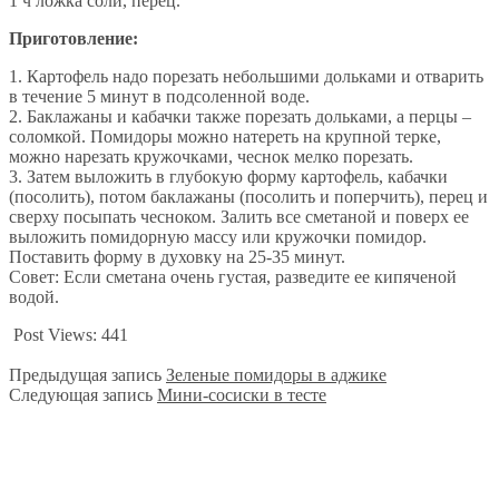
1 ч ложка соли, перец.
Приготовление:
1. Картофель надо порезать небольшими дольками и отварить
в течение 5 минут в подсоленной воде.
2. Баклажаны и кабачки также порезать дольками, а перцы –
соломкой. Помидоры можно натереть на крупной терке,
можно нарезать кружочками, чеснок мелко порезать.
3. Затем выложить в глубокую форму картофель, кабачки
(посолить), потом баклажаны (посолить и поперчить), перец и
сверху посыпать чесноком. Залить все сметаной и поверх ее
выложить помидорную массу или кружочки помидор.
Поставить форму в духовку на 25-35 минут.
Совет: Если сметана очень густая, разведите ее кипяченой
водой.
Post Views:
441
Предыдущая запись
Зеленые помидоры в аджике
Следующая запись
Мини-сосиски в тесте