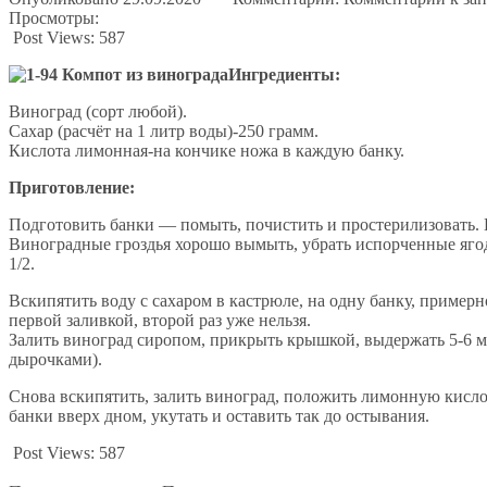
Просмотры:
Post Views:
587
Ингредиенты:
Виноград (сорт любой).
Сахар (расчёт на 1 литр воды)-250 грамм.
Кислота лимонная-на кончике ножа в каждую банку.
Приготовление:
Подготовить банки — помыть, почистить и простерилизовать.
Виноградные гроздья хорошо вымыть, убрать испорченные ягоды
1/2.
Вскипятить воду с сахаром в кастрюле, на одну банку, примерно
первой заливкой, второй раз уже нельзя.
Залить виноград сиропом, прикрыть крышкой, выдержать 5-6 
дырочками).
Снова вскипятить, залить виноград, положить лимонную кислот
банки вверх дном, укутать и оставить так до остывания.
Post Views:
587