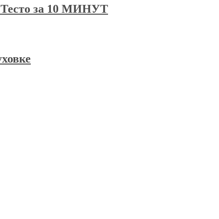
есто за 10 МИНУТ
уховке