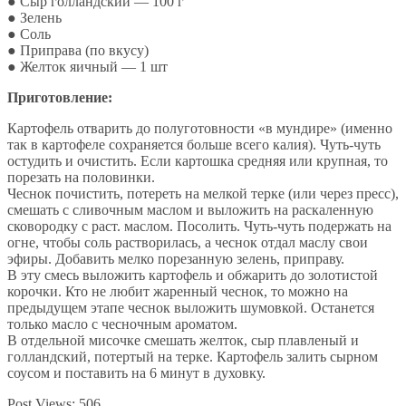
● Сыр голландский — 100 г
● Зелень
● Соль
● Приправа (по вкусу)
● Желток яичный — 1 шт
Приготовление:
Картофель отварить до полуготовности «в мундире» (именно
так в картофеле сохраняется больше всего калия). Чуть-чуть
остудить и очистить. Если картошка средняя или крупная, то
порезать на половинки.
Чеснок почистить, потереть на мелкой терке (или через пресс),
смешать с сливочным маслом и выложить на раскаленную
сковородку с раст. маслом. Посолить. Чуть-чуть подержать на
огне, чтобы соль растворилась, а чеснок отдал маслу свои
эфиры. Добавить мелко порезанную зелень, приправу.
В эту смесь выложить картофель и обжарить до золотистой
корочки. Кто не любит жаренный чеснок, то можно на
предыдущем этапе чеснок выложить шумовкой. Останется
только масло с чесночным ароматом.
В отдельной мисочке смешать желток, сыр плавленый и
голландский, потертый на терке. Картофель залить сырном
соусом и поставить на 6 минут в духовку.
Post Views:
506