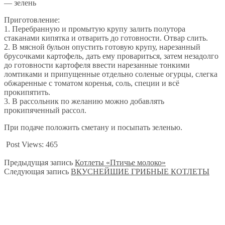
— зелень
Приготовление:
1. Перебранную и промытую крупу залить полутора
стаканами кипятка и отварить до готовности. Отвар слить.
2. В мясной бульон опустить готовую крупу, нарезанный
брусочками картофель, дать ему провариться, затем незадолго
до готовности картофеля ввести нарезанные тонкими
ломтиками и припущенные отдельно соленые огурцы, слегка
обжаренные с томатом коренья, соль, специи и всё
прокипятить.
3. В рассольник по желанию можно добавлять
прокипяченный рассол.
При подаче положить сметану и посыпать зеленью.
Post Views:
465
Предыдущая запись
Котлеты «Птичье молоко»
Следующая запись
ВКУСНЕЙШИЕ ГРИБНЫЕ КОТЛЕТЫ