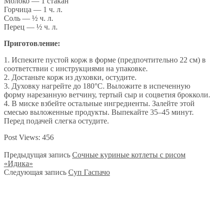
Молоко — 1 стакан
Горчица — 1 ч. л.
Соль — ½ ч. л.
Перец — ½ ч. л.
Приготовление:
1. Испеките пустой корж в форме (предпочтительно 22 см) в
соответствии с инструкциями на упаковке.
2. Достаньте корж из духовки, остудите.
3. Духовку нагрейте до 180°C. Выложите в испеченную
форму нарезанную ветчину, тертый сыр и соцветия брокколи.
4. В миске взбейте остальные ингредиенты. Залейте этой
смесью выложенные продукты. Выпекайте 35–45 минут.
Перед подачей слегка остудите.
Post Views:
456
Предыдущая запись
Сочные куриные котлеты с рисом
«Идика»
Следующая запись
Суп Гаспачо