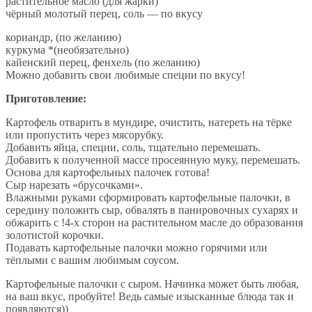
растительное масло (для жарки)
чёрный молотый перец, соль — по вкусу
кориандр, (по желанию)
куркума *(необязательно)
кайенский перец, фенхель (по желанию)
Можно добавить свои любимые специи по вкусу!
Приготовление:
Картофель отварить в мундире, очистить, натереть на тёрке
или пропустить через мясорубку.
Добавить яйца, специи, соль, тщательно перемешать.
Добавить к полученной массе просеянную муку, перемешать.
Основа для картофельных палочек готова!
Сыр нарезать «брусочками».
Влажными руками сформировать картофельные палочки, в
середину положить сыр, обвалять в панировочных сухарях и
обжарить с !4-х сторон на растительном масле до образования
золотистой корочки.
Подавать картофельные палочки можно горячими или
тёплыми с вашим любимым соусом.
Картофельные палочки с сыром. Начинка может быть любая,
на ваш вкус, пробуйте! Ведь самые изысканные блюда так и
появляются))