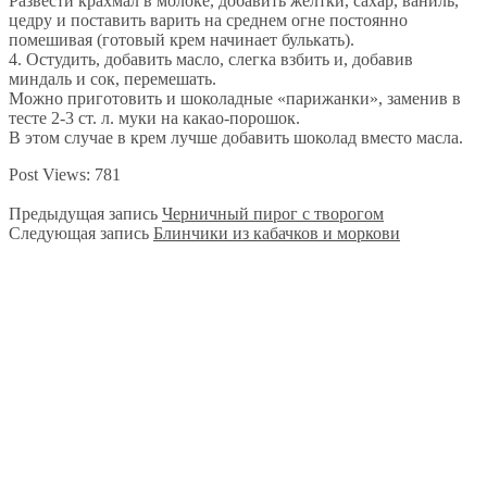
Развести крахмал в молоке, добавить желтки, сахар, ваниль,
цедру и поставить варить на среднем огне постоянно
помешивая (готовый крем начинает булькать).
4. Остудить, добавить масло, слегка взбить и, добавив
миндаль и сок, перемешать.
Можно приготовить и шоколадные «парижанки», заменив в
тесте 2-3 ст. л. муки на какао-порошок.
В этом случае в крем лучше добавить шоколад вместо масла.
Post Views:
781
Предыдущая запись
Черничный пирог с творогом
Следующая запись
Блинчики из кабачков и моркови