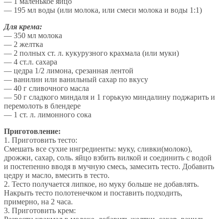
— 1 маленькое яйцо
— 195 мл воды (или молока, или смеси молока и воды 1:1)
Для крема:
— 350 мл молока
— 2 желтка
— 2 полных ст. л. кукурузного крахмала (или муки)
— 4 ст.л. сахара
— цедра 1/2 лимона, срезанная лентой
— ванилин или ванильный сахар по вкусу
— 40 г сливочного масла
— 50 г сладкого миндаля и 1 горькую миндалину поджарить и
перемолоть в блендере
— 1 ст. л. лимонного сока
Приготовление:
1. Приготовить тесто:
Смешать все сухие ингредиенты: муку, сливки(молоко),
дрожжи, сахар, соль. яйцо взбить вилкой и соединить с водой
и постепенно вводя в мучную смесь, замесить тесто. Добавить
цедру и масло, вмесить в тесто.
2. Тесто получается липкое, но муку больше не добавлять.
Накрыть тесто полотенечком и поставить подходить,
примерно, на 2 часа.
3. Приготовить крем: