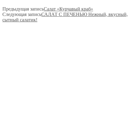
Предыдущая запись
​​Салат «Курчавый краб»
Следующая запись
​​САЛАТ С ПЕЧЕНЬЮ Нежный, вкусный,
сытный салатик!