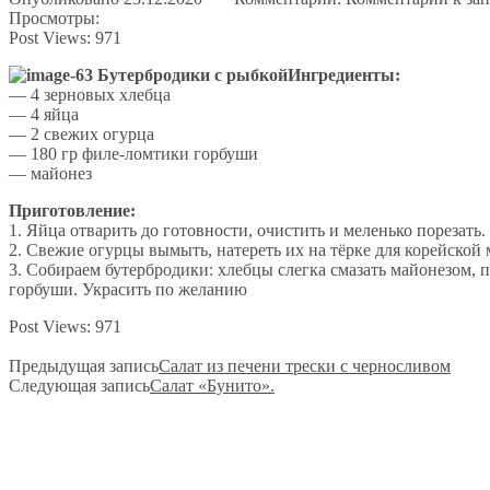
Просмотры:
Post Views:
971
Ингредиенты:
— 4 зерновых хлебца
— 4 яйца
— 2 свежих огурца
— 180 гр филе-ломтики горбуши
— майонез
Приготовление:
1. Яйца отварить до готовности, очистить и меленько порезать.
2. Свежие огурцы вымыть, натереть их на тёрке для корейской 
3. Собираем бутербродики: хлебцы слегка смазать майонезом, 
горбуши. Украсить по желанию
Post Views:
971
Предыдущая запись
​Салат из печени трески с черносливом
Следующая запись
​​Салат «Бунито».