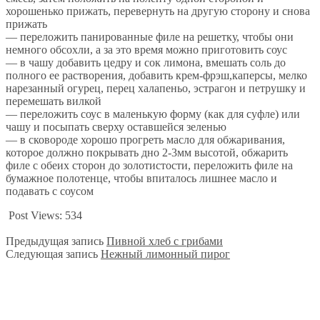
хорошенько прижать, перевернуть на другую сторону и снова
прижать
— переложить панированные филе на решетку, чтобы они
немного обсохли, а за это время можно приготовить соус
— в чашу добавить цедру и сок лимона, вмешать соль до
полного ее растворения, добавить крем-фрэш,каперсы, мелко
нарезанный огурец, перец халапеньо, эстрагон и петрушку и
перемешать вилкой
— переложить соус в маленькую форму (как для суфле) или
чашу и посыпать сверху оставшейся зеленью
— в сковороде хорошо прогреть масло для обжаривания,
которое должно покрывать дно 2-3мм высотой, обжарить
филе с обеих сторон до золотистости, переложить филе на
бумажное полотенце, чтобы впиталось лишнее масло и
подавать с соусом
Post Views:
534
Предыдущая запись
Пивной хлеб с грибами
Следующая запись
Нежный лимонный пирог