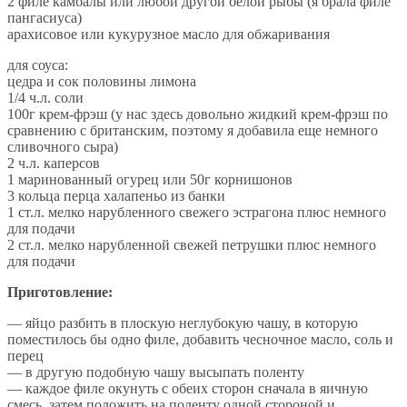
2 филе камбалы или любой другой белой рыбы (я брала филе
пангасиуса)
арахисовое или кукурузное масло для обжаривания
для соуса:
цедра и сок половины лимона
1/4 ч.л. соли
100г крем-фрэш (у нас здесь довольно жидкий крем-фрэш по
сравнению с британским, поэтому я добавила еще немного
сливочного сыра)
2 ч.л. каперсов
1 маринованный огурец или 50г корнишонов
3 кольца перца халапеньо из банки
1 ст.л. мелко нарубленного свежего эстрагона плюс немного
для подачи
2 ст.л. мелко нарубленной свежей петрушки плюс немного
для подачи
Приготовление:
— яйцо разбить в плоскую неглубокую чашу, в которую
поместилось бы одно филе, добавить чесночное масло, соль и
перец
— в другую подобную чашу высыпать поленту
— каждое филе окунуть с обеих сторон сначала в яичную
смесь, затем положить на поленту одной стороной и