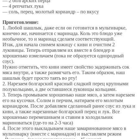
— 2 болгарских перца
— 4 репчатых лука
— соль, перец, молотый кориандр – по вкусу
Приготовление:
1. Любой шашлык, даже если он готовится в мультиварке,
конечно же, начинается с маринада. Коль это блюдо уже
необычное, то и маринад сделаем соответствующий.
Итак, для начала снимем кожицу с киви и очистим 2
луковицы. Теперь отправляем их вместе в блендер и
хорошенько измельчаем (пока не образуется однородный
соус).
Нужно отметить, что киви имеет свойство задерживать сок
мяса внутри, а также размягчать его. Таким образом, наш
шашлык будет просто таять во рту!
2. Нарезаем болгарский красный сладкий перец крупными
полукольцами, а две оставшиеся луковицы кольцами.
3. Теперь промываем хорошенько наше мясо, а затем нарезаем
его на кусочки. Солим и перчим, натираем его молотым
кориандром. После добавляем сделанный ранее соус из лука и
киви, а также нарезанные болгарский перец и лук. Все
хорошенько перемешиваем и ставим в холодильник
мариноваться (где-то на 2-3 часа)
4. После этого выкладываем наше замаринованное мясо в
мультиварку (вместе с маринадом) и выставляем режим