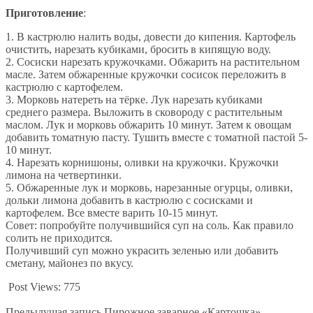
Приготовление
:
1. В кастрюлю налить воды, довести до кипения. Картофель
очистить, нарезать кубиками, бросить в кипящую воду.
2. Сосиски нарезать кружочками. Обжарить на растительном
масле. Затем обжаренные кружочки сосисок переложить в
кастрюлю с картофелем.
3. Морковь натереть на тёрке. Лук нарезать кубиками
среднего размера. Выложить в сковороду с растительным
маслом. Лук и морковь обжарить 10 минут. Затем к овощам
добавить томатную пасту. Тушить вместе с томатной пастой 5-
10 минут.
4. Нарезать корнишоны, оливки на кружочки. Кружочки
лимона на четвертинки.
5. Обжаренные лук и морковь, нарезанные огурцы, оливки,
дольки лимона добавить в кастрюлю с сосисками и
картофелем. Все вместе варить 10-15 минут.
Совет: попробуйте получившийся суп на соль. Как правило
солить не приходится.
Получивший суп можно украсить зеленью или добавить
сметану, майонез по вкусу.
Post Views:
775
Предыдущая запись
Пирожное заварное «Картошка»