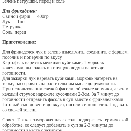
Зелень петрушки, перец и соль
Для фрикаделек:
Свиной фарш — 400гр
Лук — 1шт
Петрушка
Соль, перец
Приготовление:
Для фрикаделек лук и зелень измельчить, соединить с фаршем,
посолив и поперчив по вкусу.
Картофель нарезать мелкими кубиками, 1 морковь —
колечками, выложить в кипящую воду и варить до
готовности.
Для зажарки лук нарезать кубиками, морковь натереть на
терке, пассеровать на растительном масле до румяности.
При использовании свежей фасоли, обрежьте кончики, а затем
каждый стручок нарежьте кусочками 2-3см. За 7 минут до
готовности отправить фасоль в суп вместе с фрикадельками.
Готовый сып довести до вкуса, посолив и поперчив. Подавать
со свежей зелень.
Совет: Так как замороженная фасоль подверглась термической
обработке, ее следует добавлять в суп за 2-3 минуты до
готовности вместе с зажаркой.