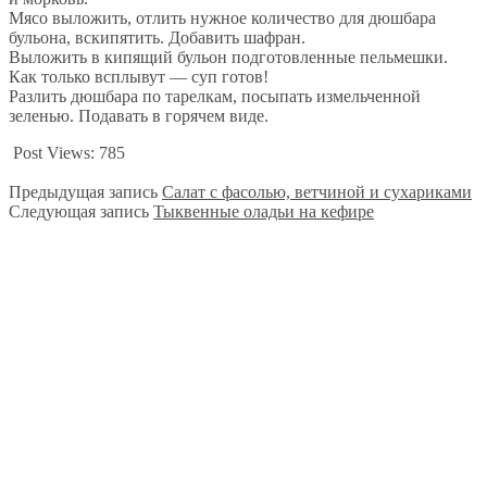
Мясо выложить, отлить нужное количество для дюшбара
бульона, вскипятить. Добавить шафран.
Выложить в кипящий бульон подготовленные пельмешки.
Как только всплывут — суп готов!
Разлить дюшбара по тарелкам, посыпать измельченной
зеленью. Подавать в горячем виде.
Post Views:
785
Предыдущая запись
Салат с фасолью, ветчиной и сухариками
Следующая запись
Тыквенные оладьи на кефире