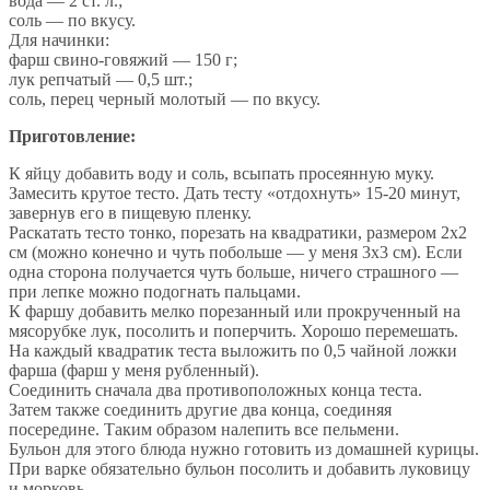
вода — 2 ст. л.;
соль — по вкусу.
Для начинки:
фарш свино-говяжий — 150 г;
лук репчатый — 0,5 шт.;
соль, перец черный молотый — по вкусу.
Приготовление:
К яйцу добавить воду и соль, всыпать просеянную муку.
Замесить крутое тесто. Дать тесту «отдохнуть» 15-20 минут,
завернув его в пищевую пленку.
Раскатать тесто тонко, порезать на квадратики, размером 2х2
см (можно конечно и чуть побольше — у меня 3х3 см). Если
одна сторона получается чуть больше, ничего страшного —
при лепке можно подогнать пальцами.
К фаршу добавить мелко порезанный или прокрученный на
мясорубке лук, посолить и поперчить. Хорошо перемешать.
На каждый квадратик теста выложить по 0,5 чайной ложки
фарша (фарш у меня рубленный).
Соединить сначала два противоположных конца теста.
Затем также соединить другие два конца, соединяя
посередине. Таким образом налепить все пельмени.
Бульон для этого блюда нужно готовить из домашней курицы.
При варке обязательно бульон посолить и добавить луковицу
и морковь.