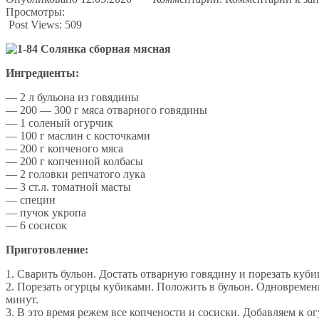
Просмотры:
Post Views:
509
Ингредиенты:
— 2 л бульона из говядины
— 200 — 300 г мяса отварного говядины
— 1 соленый огурчик
— 100 г маслин с косточками
— 200 г копченого мяса
— 200 г копченной колбасы
— 2 головки репчатого лука
— 3 ст.л. томатной масты
— специи
— пучок укропа
— 6 сосисок
Приготовление:
1. Сварить бульон. Достать отварную говядину и порезать куб
2. Порезать огурцы кубиками. Положить в бульон. Одновремен
минут.
3. В это время режем все копчености и сосиски. Добавляем к о