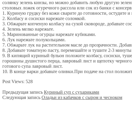
солянку зелень кинзы, но можно добавить любую другую зелень
столовых ложек огуречного рассола или сок из банки с консе
1. Куриную грудку без кожи сварите до готовности, остудите и
2. Колбасу и сосиски нарежьте соломкой.
3. Обжарьте копченую колбасу на сухой сковороде, добавьте со
4. Зелень мелко нарежьте.
5. Маринованные огурцы нарежьте кубиками.
6. Лук нарежьте полукольцами.
7. Обжарьте лук на растительном масле до прозрачности. Добавь
8. Добавьте томатную пасту, перемешайте и тушите 2-3 минуты
9. В кипящий куриный бульон положите колбасу, сосиски, туше
горошины душистого перца, лавровый лист и щепотку черного м
готового супа лавровый лист.
10. В конце варки добавьте оливки.При подаче на стол положи
Post Views:
528
Предыдущая запись
Куриный суп с сухариками
Следующая запись
Оладьи из кабачков с сыром и чесноком