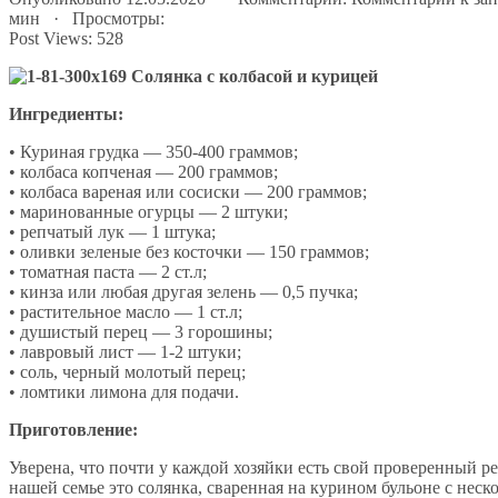
мин · Просмотры:
Post Views:
528
Ингредиенты:
• Куриная грудка — 350-400 граммов;
• колбаса копченая — 200 граммов;
• колбаса вареная или сосиски — 200 граммов;
• маринованные огурцы — 2 штуки;
• репчатый лук — 1 штука;
• оливки зеленые без косточки — 150 граммов;
• томатная паста — 2 ст.л;
• кинза или любая другая зелень — 0,5 пучка;
• растительное масло — 1 ст.л;
• душистый перец — 3 горошины;
• лавровый лист — 1-2 штуки;
• соль, черный молотый перец;
• ломтики лимона для подачи.
Приготовление:
Уверена, что почти у каждой хозяйки есть свой проверенный р
нашей семье это солянка, сваренная на курином бульоне с нес