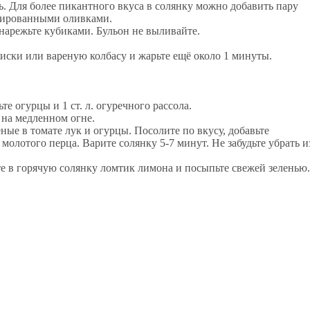
. Для более пикантного вкуса в солянку можно добавить пару
рвированными оливками.
 нарежьте кубиками. Бульон не выливайте.
сиски или вареную колбасу и жарьте ещё около 1 минуты.
те огурцы и 1 ст. л. огуречного рассола.
 на медленном огне.
ные в томате лук и огурцы. Посолите по вкусу, добавьте
олотого перца. Варите солянку 5-7 минут. Не забудьте убрать и
те в горячую солянку ломтик лимона и посыпьте свежей зеленью.