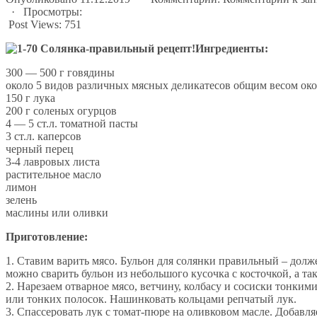
· Просмотры:
Post Views:
751
Ингредиенты:
300 — 500 г говядины
около 5 видов различных мясных деликатесов общим весом око
150 г лука
200 г соленых огурцов
4 — 5 ст.л. томатной пасты
3 ст.л. каперсов
черный перец
3-4 лавровых листа
растительное масло
лимон
зелень
маслины или оливки
Приготовление:
1. Ставим варить мясо. Бульон для солянки правильный – долж
можно сварить бульон из небольшого кусочка с косточкой, а та
2. Нарезаем отварное мясо, ветчину, колбасу и сосиски тонки
или тонких полосок. Нашинковать кольцами репчатый лук.
3. Спассеровать лук с томат-пюре на оливковом масле. Добавля