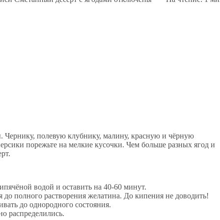
ы. Чернику, полевую клубнику, малину, красную и чёрную
персики порежьте на мелкие кусочки. Чем больше разных ягод и
рт.
пячёной водой и оставить на 40-60 минут.
я до полного растворения желатина. До кипения не доводить!
вать до однородного состояния.
но распределились.