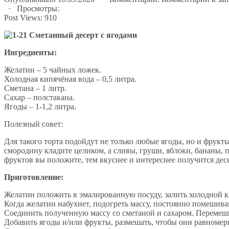
· Просмотры:
Post Views:
910
Ингредиенты:
Желатин – 5 чайных ложек.
Холодная кипячёная вода – 0,5 литра.
Сметана – 1 литр.
Сахар – полстакана.
Ягоды – 1-1,2 литра.
Полезный совет:
Для такого торта подойдут не только любые ягоды, но и фрукт
смородину кладите целиком, а сливы, груши, яблоки, бананы, 
фруктов вы положите, тем вкуснее и интереснее получится десе
Приготовление:
Желатин положить в эмалированную посуду, залить холодной ки
Когда желатин набухнет, подогреть массу, постоянно помешива
Соединить полученную массу со сметаной и сахаром. Перемеши
Добавить ягоды и/или фрукты, размешать, чтобы они равномер