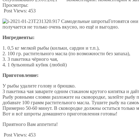
Просмотры:
Post Views:
453
Готовятся они
получается не только очень вкусно, но ещё и выгодно.
Ингредиенты:
1. 0,5 кг мелкой рыбы (кильки, сардин и т.п.),
2. 100 гр. растительного масла (по возможности без запаха),
3. 3 пакетика чёрного чая,
4. 1 бульонный кубик (любой)
Приготовление:
У рыбы удалите голову и брюшко.
3 пакетика чая заварите одним стаканом крутого кипятка и дайт
Рыбу ровными слоями разложите на сковородке, залейте рыбу 
добавьте 100 грамм растительного масла. Тушите рыбу на само
Примерно 50-60 минут. В сковородке должны остаться только м
Вот и всё шпроты домашнего приготовления готовы!
Приятного Вам аппетита!
Post Views:
453