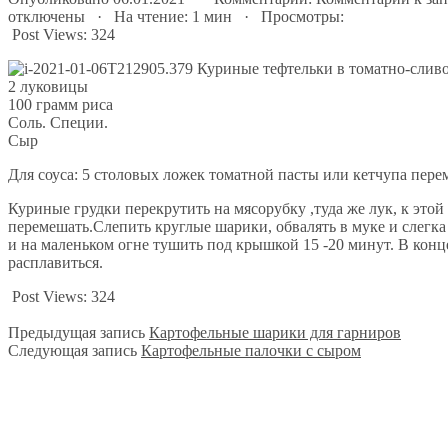
отключены
· На чтение: 1 мин · Просмотры:
Post Views:
324
2 луковицы
100 грамм риса
Соль. Специи.
Сыр
Для соуса: 5 столовых ложек томатной пасты или кетчупа перем
Куриные грудки перекрутить на мясорубку ,туда же лук, к этой 
перемешать.Слепить круглые шарики, обвалять в муке и слегка
и на маленьком огне тушить под крышкой 15 -20 минут. В конц
расплавиться.
Post Views:
324
Предыдущая запись
Картофельные шарики для гарниров
Следующая запись
Картофельные палочки с сыром