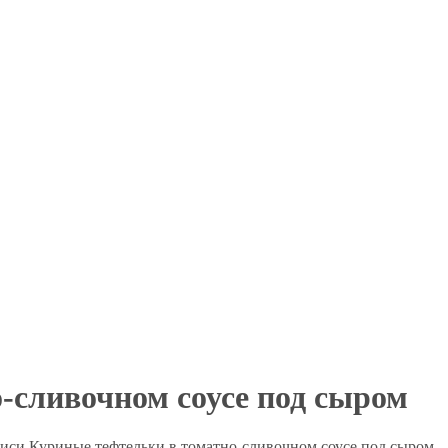
-сливочном соусе под сыром
писи Куриные тефтельки в томатно-сливочном соусе под сыром