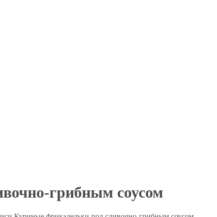
ивочно-грибным соусом
писи Куриные фрикадельки под сливочно-грибным соусом