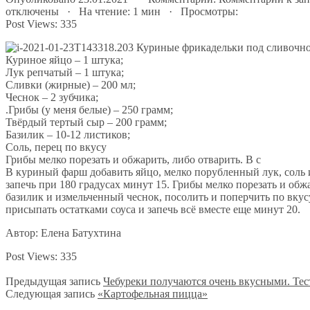
отключены
· На чтение: 1 мин · Просмотры:
Post Views:
335
Куриное яйцо – 1 штука;
Лук репчатый – 1 штука;
Сливки (жирные) – 200 мл;
Чеснок – 2 зубчика;
.Грибы (у меня белые) – 250 грамм;
Твёрдый тертый сыр – 200 грамм;
Базилик – 10-12 листиков;
Соль, перец по вкусу
Грибы мелко порезать и обжарить, либо отварить. В с
В куриный фарш добавить яйцо, мелко порубленный лук, соль 
запечь при 180 градусах минут 15. Грибы мелко порезать и обж
базилик и измельченный чеснок, посолить и поперчить по вкусу
присыпать остатками соуса и запечь всё вместе еще минут 20.
Автор: Елена Батухтина
Post Views:
335
Предыдущая запись
Чебуреки получаются очень вкусными. Тест
Следующая запись
«Картофельная пицца»