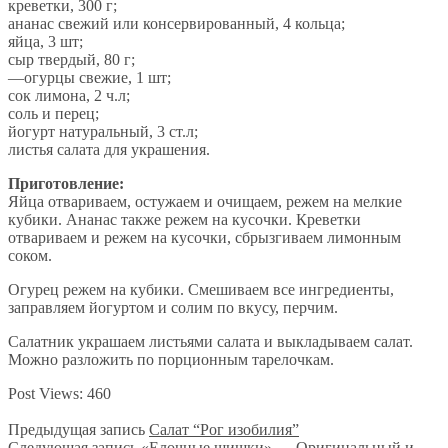
креветки, 300 г;
ананас свежий или консервированный, 4 кольца;
яйца, 3 шт;
сыр твердый, 80 г;
—огурцы свежие, 1 шт;
сок лимона, 2 ч.л;
соль и перец;
йогурт натуральный, 3 ст.л;
листья салата для украшения.
Приготовление:
Яйца отвариваем, остужаем и очищаем, режем на мелкие
кубики. Ананас также режем на кусочки. Креветки
отвариваем и режем на кусочки, сбрызгиваем лимонным
соком.
Огурец режем на кубики. Смешиваем все ингредиенты,
заправляем йогуртом и солим по вкусу, перчим.
Салатник украшаем листьями салата и выкладываем салат.
Можно разложить по порционным тарелочкам.
Post Views:
460
Предыдущая запись
Салат “Рог изобилия”
Следующая запись
«Елочные шишки» — Оригинальный и