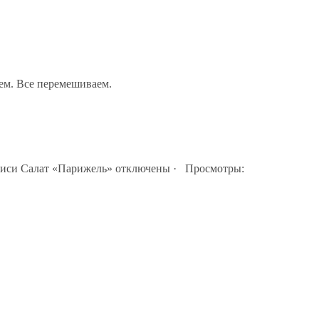
ем. Все перемешиваем.
писи Салат «Парижель»
отключены
· Просмотры: