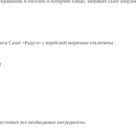
украшения, и посолив и поперчив блюдо, заправьте салат Шерло
иси Салат «Радуга» с корейской морковью
отключены
·
:
дготовьте все необходимые ингредиенты.