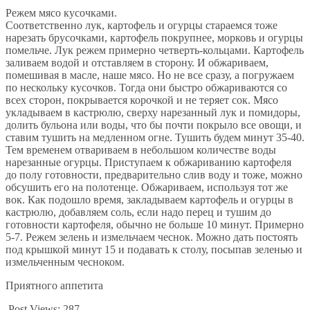
Режем мясо кусочками.
Соответственно лук, картофель и огурцы стараемся тоже
нарезать брусочками, картофель покрупнее, морковь и огурцы
помельче. Лук режем примерно четверть-кольцами. Картофель
заливаем водой и отставляем в сторону. И обжариваем,
помешивая в масле, наше мясо. Но не все сразу, а погружаем
по нескольку кусочков. Тогда они быстро обжариваются со
всех сторон, покрывается корочкой и не теряет сок. Мясо
укладываем в кастрюлю, сверху нарезанный лук и помидоры,
долить бульона или воды, что бы почти покрыло все овощи, и
ставим тушить на медленном огне. Тушить будем минут 35-40.
Тем временем отвариваем в небольшом количестве воды
нарезанные огурцы. Приступаем к обжариванию картофеля
до полу готовности, предварительно слив воду и тоже, можно
обсушить его на полотенце. Обжариваем, используя тот же
вок. Как подошло время, закладываем картофель и огурцы в
кастрюлю, добавляем соль, если надо перец и тушим до
готовности картофеля, обычно не больше 10 минут. Примерно
5-7. Режем зелень и измельчаем чеснок. Можно дать постоять
под крышкой минут 15 и подавать к столу, посыпав зеленью и
измельченным чесноком.
Приятного аппетита
Post Views:
287