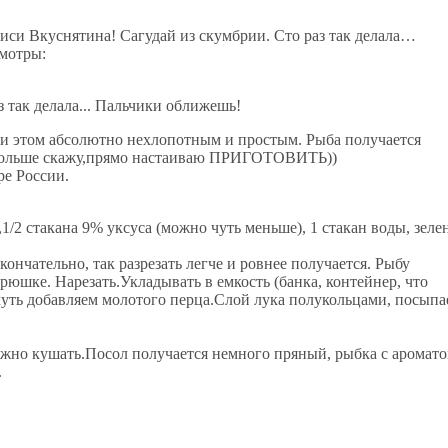
иси ​​Вкуснятина! Сагудай из скумбрии. Сто раз так делала…
мотры:
и этом абсолютно нехлопотным и простым. Рыба получается
больше скажу,прямо настаиваю ПРИГОТОВИТЬ))
ре России.
сла,1/2 стакана 9% уксуса (можно чуть меньше), 1 стакан воды, зеле
ончательно, так разрезать легче и ровнее получается. Рыбу
брюшке. Нарезать.Укладывать в емкость (банка, контейнер, что
 чуть добавляем молотого перца.Слой лука полукольцами, посып
 можно кушать.Посол получается немного пряный, рыбка с аромат
.