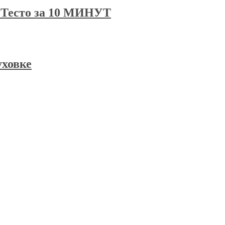
есто за 10 МИНУТ
уховке