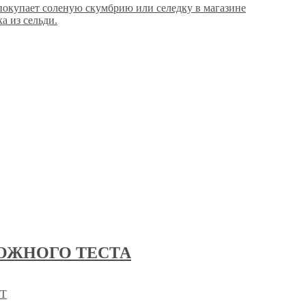
 покупает соленую скумбрию или селедку в магазине
из сельди.
ОЖНОГО ТЕСТА