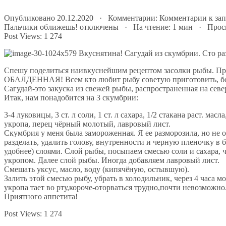
Опубликовано 20.12.2020 · Комментарии:
Комментарии
к зап
Пальчики оближешь!
отключены
· На чтение: 1 мин · Прос
Post Views:
1 274
Спешу поделиться наивкуснейшим рецептом засолки рыбы. Пр
ОБАЛДЕННАЯ! Всем кто любит рыбу советую приготовить, 
Сагудай-это закуска из свежей рыбы, распространенная на севе
Итак, нам понадобится на 3 скумбрии:
3-4 луковицы, 3 ст. л соли, 1 ст. л сахара, 1/2 стакана раст. ма
укропа, перец чёрный молотый, лавровый лист.
Скумбрия у меня была замороженная. Я ее разморозила, но не ок
разделать, удалить голову, внутренности и черную пленочку в 
удобнее) слоями. Слой рыбы, посыпаем смесью соли и сахара,
укропом. Далее слой рыбы. Иногда добавляем лавровый лист.
Смешать уксус, масло, воду (кипячёную, остывшую).
Залить этой смесью рыбу, убрать в холодильник, через 4 часа
укропа тает во рту,короче-оторваться трудно,почти невозможно
Приятного аппетита!
Post Views:
1 274